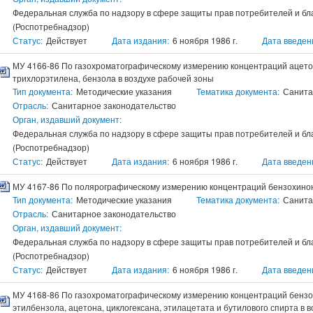
Федеральная служба по надзору в сфере защиты прав потребителей и бл
(Роспотребнадзор)
Статус:
Действует
Дата издания:
6 ноября 1986 г.
Дата введен
МУ 4166-86 По газохроматографическому измерению концентраций ацетон
трихлорэтилена, бензола в воздухе рабочей зоны
Тип документа:
Методические указания
Тематика документа:
Санита
Отрасль:
Санитарное законодательство
Орган, издавший документ:
Федеральная служба по надзору в сфере защиты прав потребителей и бл
(Роспотребнадзор)
Статус:
Действует
Дата издания:
6 ноября 1986 г.
Дата введен
МУ 4167-86 По полярографическому измерению концентраций бензохинон
Тип документа:
Методические указания
Тематика документа:
Санита
Отрасль:
Санитарное законодательство
Орган, издавший документ:
Федеральная служба по надзору в сфере защиты прав потребителей и бл
(Роспотребнадзор)
Статус:
Действует
Дата издания:
6 ноября 1986 г.
Дата введен
МУ 4168-86 По газохроматографическому измерению концентраций бензола,
этилбензола, ацетона, циклогексана, этилацетата и бутилового спирта в 