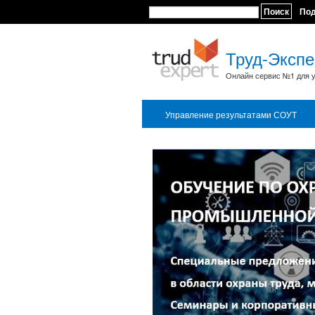
Поиск
По
Труд-Экспе
Онлайн сервис №1 для у
Управление результатами СОУТ