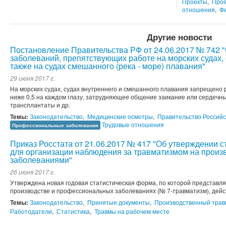
Проекты
,
Прое
отношения
,
Ф
Другие новости
Постановление Правительства РФ от 24.06.2017 № 742 
заболеваний, препятствующих работе на морских судах, 
также на судах смешанного (река - море) плавания"
29 июня 2017 г.
На морских судах, судах внутреннего и смешанного плавания запрещено
ниже 0,5 на каждом глазу, затрудняющее общение заикание или сердечн
трансплантаты и др.
Темы:
Законодательство
,
Медицинские осмотры
,
Правительство Россий
Трудовые отношения
Профессиональные заболевания
Приказ Росстата от 21.06.2017 № 417 "Об утверждении с
для организации наблюдения за травматизмом на прои
заболеваниями"
26 июня 2017 г.
Утверждена новая годовая статистическая форма, по которой представл
производстве и профессиональных заболеваниях (№ 7-травматизм), дейст
Темы:
Законодательство
,
Принятые документы
,
Производственный трав
Работодатели
,
Статистика
,
Травмы на рабочем месте