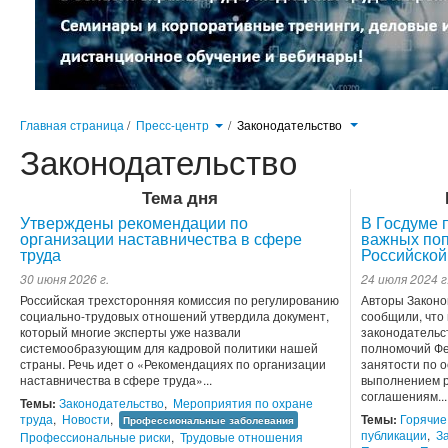
Главная страница
/
Пресс-центр
/
Законодательство
Законодательство
Тема дня
Утверждены рекомендации по
В Госдуме 
организации наставничества в сфере
важных поп
труда
Российской
30 июня 2026 г.
24 июля 2024 г
Российская трехсторонняя комиссия по регулированию
Авторы Законо
социально-трудовых отношений утвердила документ,
сообщили, что
который многие эксперты уже назвали
законодательс
системообразующим для кадровой политики нашей
полномочий Фе
страны. Речь идет о «Рекомендациях по организации
занятости по 
наставничества в сфере труда»...
выполнением р
соглашениям...
Темы:
Законодательство
,
Мероприятия по охране
труда
,
Новости
,
Темы:
Горячие
Профессиональные заболевания
публикации
,
З
Профессиональные риски
,
Трудовые отношения