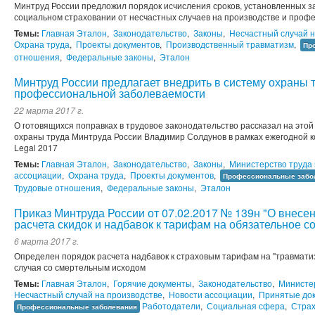
Минтруд России предложил порядок исчисления сроков, установленных з
социальном страховании от несчастных случаев на производстве и про
Темы:
Главная Эталон
,
Законодательство
,
Законы
,
Несчастный случай н
Охрана труда
,
Проекты документов
,
Производственный травматизм
,
Пр
отношения
,
Федеральные законы
,
Эталон
Минтруд России предлагает внедрить в систему охраны 
профессиональной заболеваемости
22 марта 2017 г.
О готовящихся поправках в трудовое законодательство рассказал на это
охраны труда Минтруда России Владимир Солдунов в рамках ежегодной 
Legal 2017
Темы:
Главная Эталон
,
Законодательство
,
Законы
,
Министерство труда
ассоциации
,
Охрана труда
,
Проекты документов
,
Профессиональные забо
Трудовые отношения
,
Федеральные законы
,
Эталон
Приказ Минтруда России от 07.02.2017 № 139н "О внесе
расчета скидок и надбавок к тарифам на обязательное с
6 марта 2017 г.
Определен порядок расчета надбавок к страховым тарифам на "травматиз
случая со смертельным исходом
Темы:
Главная Эталон
,
Горячие документы
,
Законодательство
,
Министе
Несчастный случай на производстве
,
Новости ассоциации
,
Принятые до
Работодатели
,
Социальная сфера
,
Страх
Профессиональные заболевания