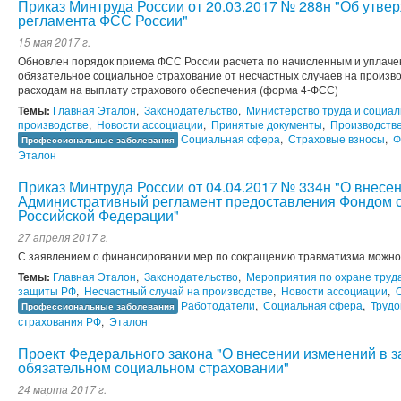
Приказ Минтруда России от 20.03.2017 № 288н "Об утв
регламента ФСС России"
15 мая 2017 г.
Обновлен порядок приема ФСС России расчета по начисленным и уплаче
обязательное социальное страхование от несчастных случаев на произво
расходам на выплату страхового обеспечения (форма 4-ФСС)
Темы:
Главная Эталон
,
Законодательство
,
Министерство труда и социа
производстве
,
Новости ассоциации
,
Принятые документы
,
Производств
Социальная сфера
,
Страховые взносы
,
Ф
Профессиональные заболевания
Эталон
Приказ Минтруда России от 04.04.2017 № 334н "О внесе
Административный регламент предоставления Фондом с
Российской Федерации"
27 апреля 2017 г.
С заявлением о финансировании мер по сокращению травматизма можно
Темы:
Главная Эталон
,
Законодательство
,
Мероприятия по охране труд
защиты РФ
,
Несчастный случай на производстве
,
Новости ассоциации
,
Работодатели
,
Социальная сфера
,
Труд
Профессиональные заболевания
страхования РФ
,
Эталон
Проект Федерального закона "О внесении изменений в 
обязательном социальном страховании"
24 марта 2017 г.