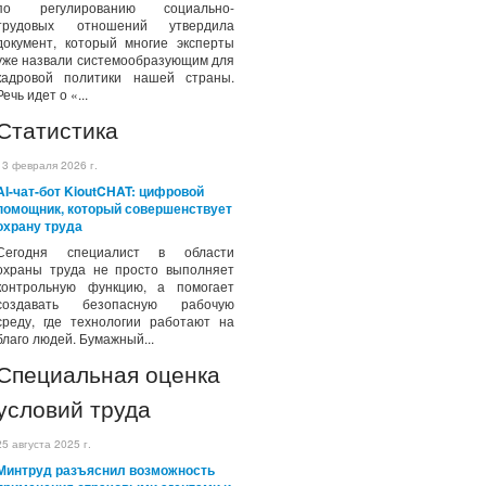
по регулированию социально-
трудовых отношений утвердила
документ, который многие эксперты
уже назвали системообразующим для
кадровой политики нашей страны.
Речь идет о «...
Статистика
13 февраля 2026 г.
AI-чат-бот KioutCHAT: цифровой
помощник, который совершенствует
охрану труда
Сегодня специалист в области
охраны труда не просто выполняет
контрольную функцию, а помогает
создавать безопасную рабочую
среду, где технологии работают на
благо людей. Бумажный...
Специальная оценка
условий труда
25 августа 2025 г.
Минтруд разъяснил возможность