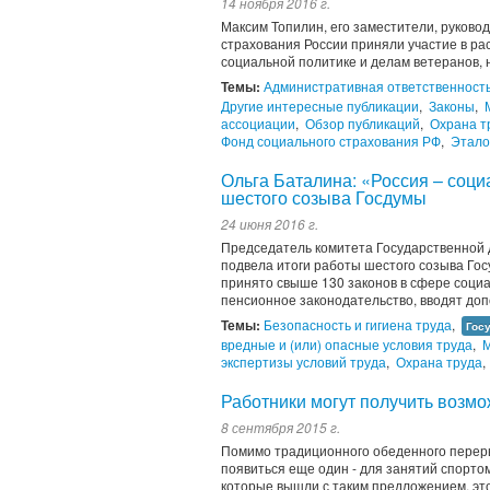
14 ноября 2016 г.
Максим Топилин, его заместители, руково
страхования России приняли участие в р
социальной политике и делам ветеранов,
Темы:
Административная ответственност
Другие интересные публикации
,
Законы
,
ассоциации
,
Обзор публикаций
,
Охрана т
Фонд социального страхования РФ
,
Этало
Ольга Баталина: «Россия – соци
шестого созыва Госдумы
24 июня 2016 г.
Председатель комитета Государственной 
подвела итоги работы шестого созыва Го
принято свыше 130 законов в сфере соци
пенсионное законодательство, вводят д
Темы:
Безопасность и гигиена труда
,
Гос
вредные и (или) опасные условия труда
,
М
экспертизы условий труда
,
Охрана труда
,
Работники могут получить возмо
8 сентября 2015 г.
Помимо традиционного обеденного переры
появиться еще один - для занятий спорто
которые вышли с таким предложением, эт