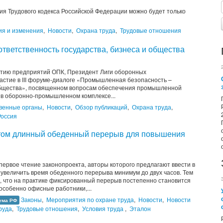
ия Трудового кодекса Российской Федерации можно будет только
ия и изменения
,
Новости
,
Охрана труда
,
Трудовые отношения
тветственность государства, бизнеса и общества
итию предприятий ОПК, Президент Лиги оборонных
астие в III форуме-диалоге «Промышленная безопасность –
 общества», посвященном вопросам обеспечения промышленной
а в оборонно-промышленном комплексе...
венные органы
,
Новости
,
Обзор публикаций
,
Охрана труда
,
Россия
етом длинный обеденный перерыв для повышения
первое чтение законопроекта, авторы которого предлагают ввести в
ы увеличить время обеденного перерыва минимум до двух часов. Тем
, что на практике фиксированный перерыв постепенно становится
особенно офисные работники,...
Законы
,
Мероприятия по охране труда
,
Новости
,
Новости
ума РФ
руда
,
Трудовые отношения
,
Условия труда
,
Эталон