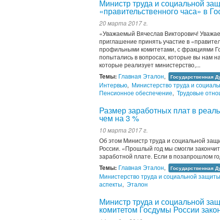
Министр труда и социальной за
«правительственного часа» в Го
20 марта 2017 г.
«Уважаемый Вячеслав Викторович! Уважае
приглашение принять участие в «правител
профильными комитетами, с фракциями Г
попытались в вопросах, которые вы нам н
которые реализует министерство,...
Темы:
Главная Эталон
,
Государственная Д
Интервью
,
Министерство труда и социал
Пенсионное обеспечение
,
Трудовые отн
Размер заработных плат в реал
чем на 3 %
10 марта 2017 г.
Об этом Министр труда и социальной защ
России. «Прошлый год мы смогли закончит
заработной плате. Если в позапрошлом год
Темы:
Главная Эталон
,
Государственная Д
Министерство труда и социальной защит
аспекты
,
Эталон
Министр труда и социальной за
комитетом Госдумы России зако