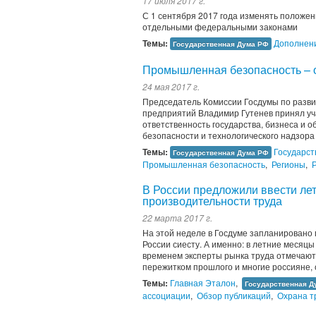
17 июля 2017 г.
С 1 сентября 2017 года изменять положен
отдельными федеральными законами
Темы:
Дополнен
Государственная Дума РФ
Промышленная безопасность – о
24 мая 2017 г.
Председатель Комиссии Госдумы по разв
предприятий Владимир Гутенев принял уч
ответственность государства, бизнеса и
безопасности и технологического надзор
Темы:
Государст
Государственная Дума РФ
Промышленная безопасность
,
Регионы
,
В России предложили ввести л
производительности труда
22 марта 2017 г.
На этой неделе в Госдуме запланировано 
России сиесту. А именно: в летние месяц
временем эксперты рынка труда отмечают
пережитком прошлого и многие россияне, 
Темы:
Главная Эталон
,
Государственная Д
ассоциации
,
Обзор публикаций
,
Охрана т