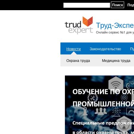
Поиск
По
Труд-Экспе
Онлайн сервис №1 для у
Новости
Законодательство
П
Охрана труда
Медицина труда