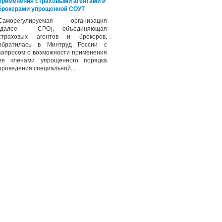
применения страховыми агентами и
брокерами упрощенной СОУТ
Саморегулируемая организация
(далее – СРО), объединяющая
страховых агентов и брокеров,
обратилась в Минтруд России с
запросом о возможности применения
ее членами упрощенного порядка
проведения специальной...