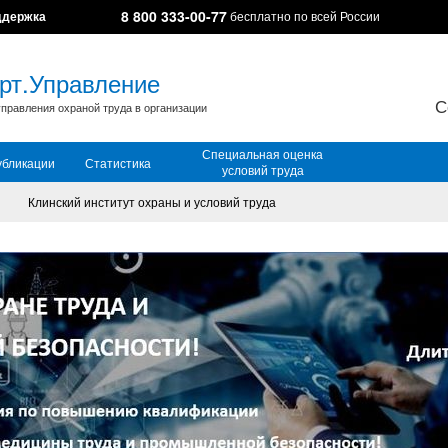
8 800 333-00-77
ддержка
бесплатно по всей России
рт.Управление
С
правления охраной труда в организации
Специальная оценка
убликации
Статистика
условий труда
Клинский институт охраны и условий труда