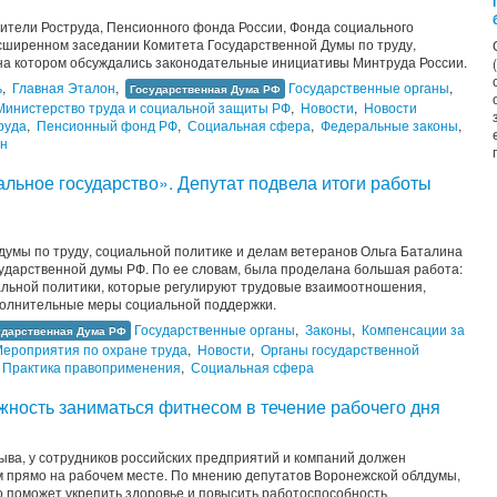
дители Роструда, Пенсионного фонда России, Фонда социального
асширенном заседании Комитета Государственной Думы по труду,
 на котором обсуждались законодательные инициативы Минтруда России.
ь
,
Главная Эталон
,
Государственные органы
,
Государственная Дума РФ
Министерство труда и социальной защиты РФ
,
Новости
,
Новости
руда
,
Пенсионный фонд РФ
,
Социальная сфера
,
Федеральные законы
,
н
альное государство». Депутат подвела итоги работы
думы по труду, социальной политике и делам ветеранов Ольга Баталина
сударственной думы РФ. По ее словам, была проделана большая работа:
альной политики, которые регулируют трудовые взаимоотношения,
ополнительные меры социальной поддержки.
Государственные органы
,
Законы
,
Компенсации за
ударственная Дума РФ
ероприятия по охране труда
,
Новости
,
Органы государственной
Практика правоприменения
,
Социальная сфера
жность заниматься фитнесом в течение рабочего дня
ва, у сотрудников российских предприятий и компаний должен
м прямо на рабочем месте. По мнению депутатов Воронежской облдумы,
о поможет укрепить здоровье и повысить работоспособность