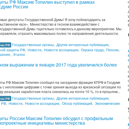
щиты РФ Максим Топилин выступил в рамках
сдуме России
мые депутаты Государственной Думы! Я хочу поблагодарить за
ьственном часе». Министерство в тесном взаимодействии с
осударственной Думы тщательно готовилось к данному мероприятию. Мы
аправляли, отразить максимально полно те направления деятельности,
Государственные органы
,
Другие интересные публикации
,
ума РФ
ьной защиты РФ
,
Новости
,
Новости ассоциации
,
Охрана труда
,
Пенсии
,
ошения
,
Эталон
ьном выражении в январе 2017 года увеличился более
иты РФ Максим Топилин сообщил на заседании фракции КПРФ в Госдуме
ь с неплохими цифрами с точки зрения выхода из кризисной ситуации по
у реальная заработная плата снизилась на почти 10 %, то в прошлом...
Государственные органы
,
Другие интересные публикации
,
ума РФ
ы РФ
,
Новости
,
Новости ассоциации
,
Обзор публикаций
,
Экономические
щиты России Максим Топилин обсудил с профильным
нопроектные инициативы министерства