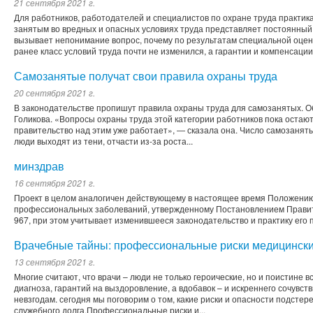
21 сентября 2021 г.
Для работников, работодателей и специалистов по охране труда практик
занятым во вредных и опасных условиях труда представляет постоянный 
вызывает непонимание вопрос, почему по результатам специальной оцен
ранее класс условий труда почти не изменился, а гарантии и компенсации
Самозанятые получат свои правила охраны труда
20 сентября 2021 г.
В законодательстве пропишут правила охраны труда для самозанятых. О
Голикова. «Вопросы охраны труда этой категории работников пока остаю
правительство над этим уже работает», ― сказала она. Число самозанятых 
люди выходят из тени, отчасти из-за роста...
минздрав
16 сентября 2021 г.
Проект в целом аналогичен действующему в настоящее время Положению
профессиональных заболеваний, утвержденному Постановлением Правите
967, при этом учитывает изменившееся законодательство и практику его 
Врачебные тайны: профессиональные риски медицински
13 сентября 2021 г.
Многие считают, что врачи – люди не только героические, но и поистине 
диагноза, гарантий на выздоровление, а вдобавок – и искреннего сочувст
невзгодам. сегодня мы поговорим о том, какие риски и опасности подсте
служебного долга.Профессиональные риски и...