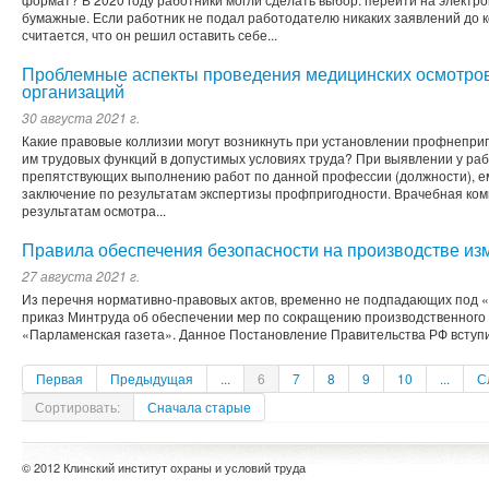
бумажные. Если работник не подал работодателю никаких заявлений до к
считается, что он решил оставить себе...
Проблемные аспекты проведения медицинских осмотров
организаций
30 августа 2021 г.
Какие правовые коллизии могут возникнуть при установлении профнепри
им трудовых функций в допустимых условиях труда? При выявлении у ра
препятствующих выполнению работ по данной профессии (должности), е
заключение по результатам экспертизы профпригод­ности. Врачебная ком
результа­там осмотра...
Правила обеспечения безопасности на производстве из
27 августа 2021 г.
Из перечня нормативно-правовых актов, временно не подпадающих под «
приказ Минтруда об обеспечении мер по сокращению производственного
«Парламенская газета». Данное Постановление Правительства РФ вступил
Первая
Предыдущая
...
6
7
8
9
10
...
С
Сортировать:
Сначала старые
© 2012 Клинский институт охраны и условий труда