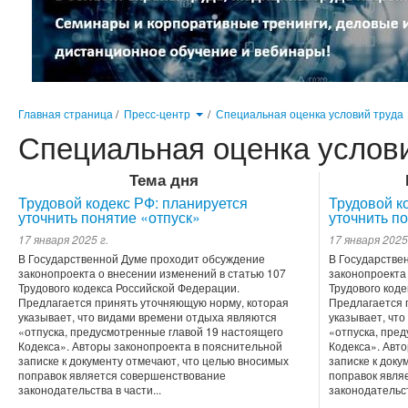
Главная страница
/
Пресс-центр
/
Специальная оценка условий труда
Специальная оценка услов
Тема дня
Трудовой кодекс РФ: планируется
Трудовой к
уточнить понятие «отпуск»
уточнить п
17 января 2025 г.
17 января 2025
В Государственной Думе проходит обсуждение
В Государстве
законопроекта о внесении изменений в статью 107
законопроекта
Трудового кодекса Российской Федерации.
Трудового код
Предлагается принять уточняющую норму, которая
Предлагается 
указывает, что видами времени отдыха являются
указывает, чт
«отпуска, предусмотренные главой 19 настоящего
«отпуска, пре
Кодекса». Авторы законопроекта в пояснительной
Кодекса». Авт
записке к документу отмечают, что целью вносимых
записке к доку
поправок является совершенствование
поправок явля
законодательства в части...
законодательст