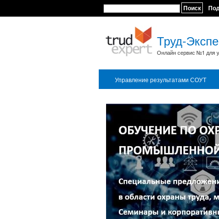
Поиск
По
Труд-Экспе
Онлайн сервис №1 для у
Управление результатами СОУТ