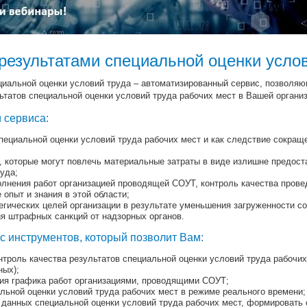
результатами специальной оценки усло
циальной оценки условий труда – автоматизированный сервис, позвол
ьтатов специальной оценки условий труда рабочих мест в Вашей органи
 сервиса:
ециальной оценки условий труда рабочих мест и как следствие сокраще
, которые могут повлечь материальные затраты в виде излишне предост
уда;
олнения работ организацией проводящей СОУТ, контроль качества пров
опыт и знания в этой области;
гических целей организации в результате уменьшения загруженности со
я штрафных санкций от надзорных органов.
с инструментов, который позволит Вам:
троль качества результатов специальной оценки условий труда рабочих
ных);
ия графика работ организациями, проводящими СОУТ;
льной оценки условий труда рабочих мест в режиме реального времени;
 данных специальной оценки условий труда рабочих мест, формировать 