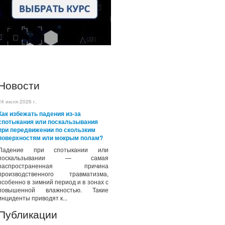
Новости
24 июля 2026 г.
Как избежать падения из-за
спотыкания или поскальзывания
при передвижении по скользким
поверхностям или мокрым полам?
Падение при спотыкании или
поскальзывании — самая
распространенная причина
производственного травматизма,
особенно в зимний период и в зонах с
повышенной влажностью. Такие
инциденты приводят к...
Публикации