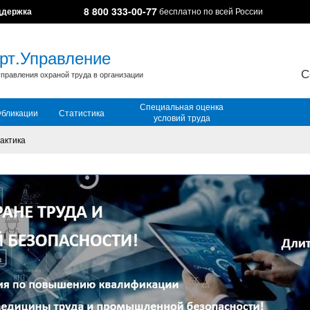
8 800 333-00-77
ддержка
бесплатно по всей России
рт.Управление
С
правления охраной труда в организации
Специальная оценка
убликации
Статистика
условий труда
актика