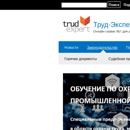
Поиск
По
Труд-Экспе
Онлайн сервис №1 для у
Новости
Законодательство
П
Горячие документы
Судебная пр