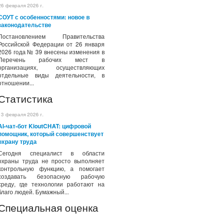
26 февраля 2026 г.
СОУТ с особенностями: новое в
законодательстве
Постановлением Правительства
Российской Федерации от 26 января
2026 года № 39 внесены изменения в
Перечень рабочих мест в
организациях, осуществляющих
отдельные виды деятельности, в
отношении...
Статистика
13 февраля 2026 г.
AI-чат-бот KioutCHAT: цифровой
помощник, который совершенствует
охрану труда
Сегодня специалист в области
охраны труда не просто выполняет
контрольную функцию, а помогает
создавать безопасную рабочую
среду, где технологии работают на
благо людей. Бумажный...
Специальная оценка