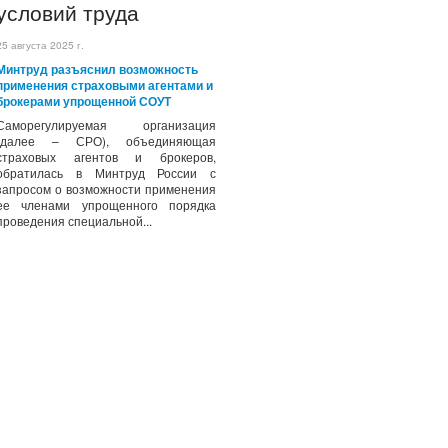
условий труда
25 августа 2025 г.
Минтруд разъяснил возможность
применения страховыми агентами и
брокерами упрощенной СОУТ
Саморегулируемая организация
(далее – СРО), объединяющая
страховых агентов и брокеров,
обратилась в Минтруд России с
запросом о возможности применения
ее членами упрощенного порядка
проведения специальной...