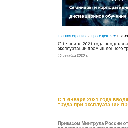
Главная страница
/
Пресс-центр
/
Зако
С 1 января 2021 года вводятся 
эксплуатации промышленного т
15 декабря 2020 г.
Правила устанавливают государственные 
осуществлению работ, связанных с экспл
промышленного транспорта (автопогрузч
вагонетки) и промышленного транспо
транспортеры)...
С 1 января 2021 года ввод
труда при эксплуатации п
Приказом Минтруда России от