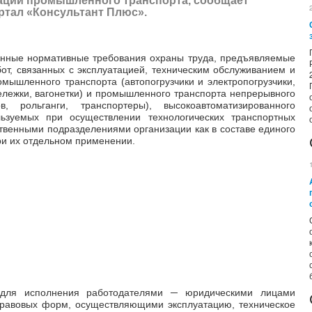
тации промышленного транспорта,
сообщает
тал «Консультант Плюс»
.
енные нормативные требования охраны труда, предъявляемые
от, связанных с эксплуатацией, техническим обслуживанием и
мышленного транспорта (автопогрузчики и электропогрузчики,
тележки, вагонетки) и промышленного транспорта непрерывного
, рольганги, транспортеры), высокоавтоматизированного
ьзуемых при осуществлении технологических транспортных
твенными подразделениями организации как в составе единого
при их отдельном применении.
 для исполнения работодателями ─ юридическими лицами
правовых форм, осуществляющими эксплуатацию, техническое