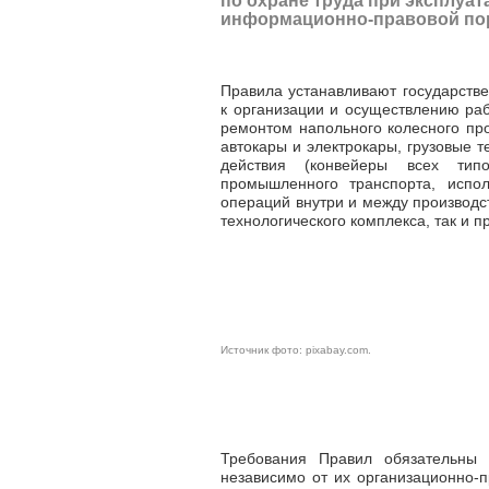
по охране труда при эксплуа
информационно-правовой пор
Правила устанавливают государств
к организации и осуществлению раб
ремонтом напольного колесного про
автокары и электрокары, грузовые 
действия (конвейеры всех типов
промышленного транспорта, испол
операций внутри и между производс
технологического комплекса, так и 
Источник фото:
pixabay.com
.
Требования Правил обязательны
независимо от их организационно-