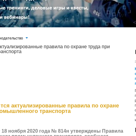
нодательство
актуализированные правила по охране труда при
ранспорта
нормативные требования охраны труда, предъявляемые к организации и
уатацией, техническим обслуживанием и ремонтом напольного колесного
ики и электропогрузчики, автокары и электрокары, грузовые тележки,
рта непрерывного действия (конвейеры всех типов, рольганги,
ятся актуализированные правила по охране
ромышленного транспорта
 18 ноября 2020 года № 814н утверждены Правила