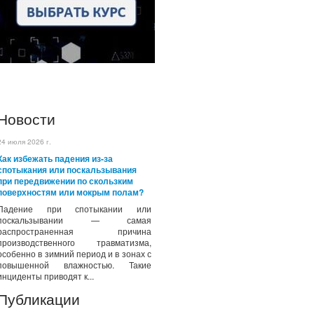
Новости
24 июля 2026 г.
Как избежать падения из-за
спотыкания или поскальзывания
при передвижении по скользким
поверхностям или мокрым полам?
Падение при спотыкании или
поскальзывании — самая
распространенная причина
производственного травматизма,
особенно в зимний период и в зонах с
повышенной влажностью. Такие
инциденты приводят к...
Публикации