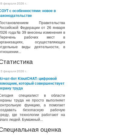
26 февраля 2026 г.
СОУТ с особенностями: новое в
законодательстве
Постановлением Правительства
Российской Федерации от 26 января
2026 года № 39 внесены изменения в
Перечень рабочих мест в
организациях, осуществляющих
отдельные виды деятельности, в
отношении...
Статистика
13 февраля 2026 г.
AI-чат-бот KioutCHAT: цифровой
помощник, который совершенствует
охрану труда
Сегодня специалист в области
охраны труда не просто выполняет
контрольную функцию, а помогает
создавать безопасную рабочую
среду, где технологии работают на
благо людей. Бумажный...
Специальная оценка