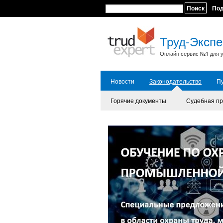
Поиск
По
Труд-Экспе
Онлайн сервис №1 для у
Новости
Законодательство
П
Горячие документы
Судебная пр