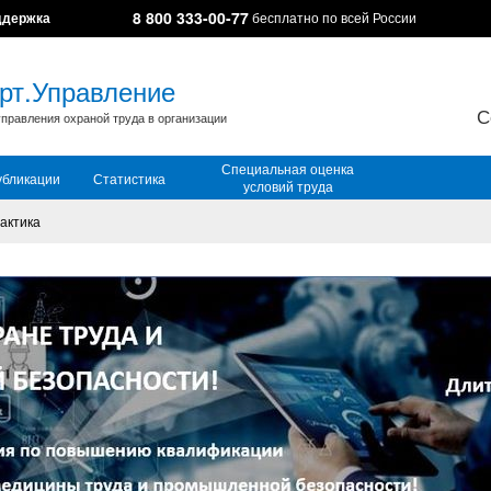
8 800 333-00-77
ддержка
бесплатно по всей России
рт.Управление
С
правления охраной труда в организации
Специальная оценка
убликации
Статистика
условий труда
актика