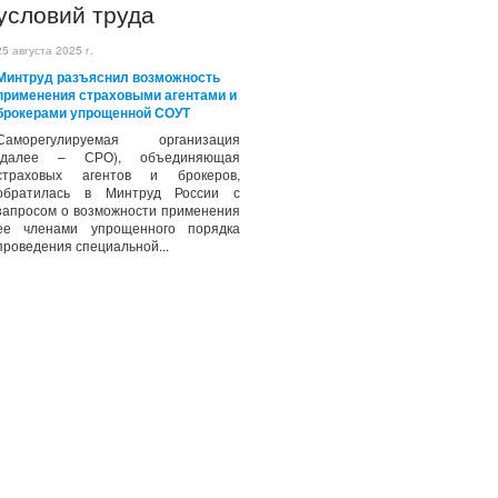
условий труда
25 августа 2025 г.
Минтруд разъяснил возможность
применения страховыми агентами и
брокерами упрощенной СОУТ
Саморегулируемая организация
(далее – СРО), объединяющая
страховых агентов и брокеров,
обратилась в Минтруд России с
запросом о возможности применения
ее членами упрощенного порядка
проведения специальной...