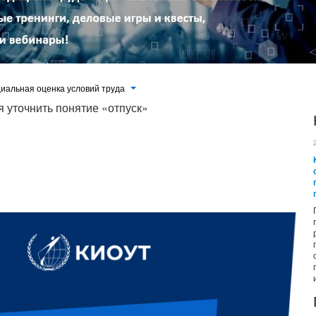
иальная оценка условий труда
я уточнить понятие «отпуск»
законопроекта о внесении изменений в статью 107 Трудового кодекса Российской
ю норму, которая указывает, что видами времени отдыха являются «отпуска,
. Авторы законопроекта в пояснительной записке к документу отмечают, что целью
законодательства в части устранения правовой неопределенности понятия «отпуск»,