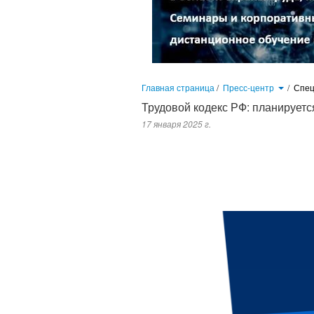
Главная страница
/
Пресс-центр
/
Спец
Трудовой кодекс РФ: планируетс
17 января 2025 г.
В Государственной Думе проходит обсуждение 
Федерации. Предлагается принять уточняющу
предусмотренные главой 19 настоящего Кодекса»
вносимых поправок является совершенствование 
содержащейся в статье 107 ТК РФ.