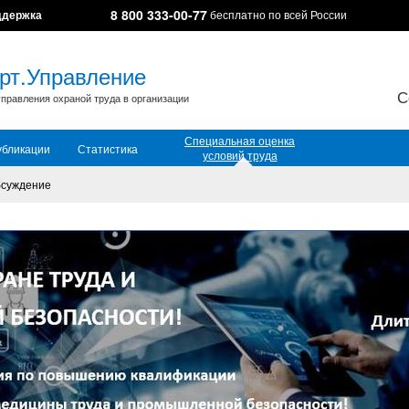
8 800 333-00-77
ддержка
бесплатно по всей России
рт.Управление
С
правления охраной труда в организации
Специальная оценка
убликации
Статистика
условий труда
суждение