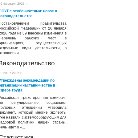
26 февраля 2026 г.
СОУТ с особенностями: новое в
законодательстве
Постановлением Правительства
Российской Федерации от 26 января
2026 года № 39 внесены изменения в
Перечень рабочих мест в
организациях, осуществляющих
отдельные виды деятельности, в
отношении...
Законодательство
30 июня 2026 г.
Утверждены рекомендации по
организации наставничества в
сфере труда
Российская трехсторонняя комиссия
по регулированию социально-
трудовых отношений утвердила
документ, который многие эксперты
уже назвали системообразующим для
кадровой политики нашей страны.
Речь идет о «...
Статистика