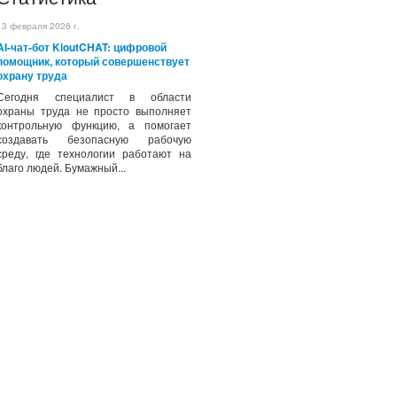
13 февраля 2026 г.
AI-чат-бот KioutCHAT: цифровой
помощник, который совершенствует
охрану труда
Сегодня специалист в области
охраны труда не просто выполняет
контрольную функцию, а помогает
создавать безопасную рабочую
среду, где технологии работают на
благо людей. Бумажный...