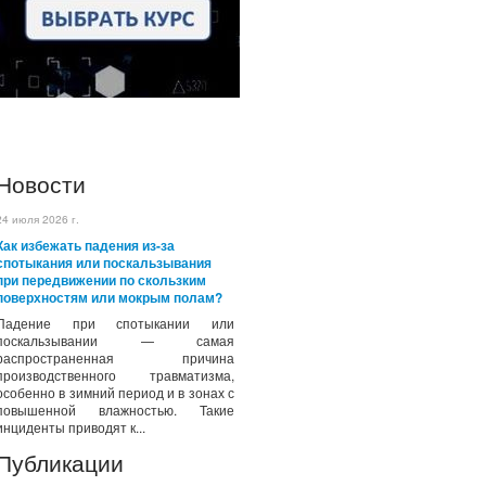
Новости
24 июля 2026 г.
Как избежать падения из-за
спотыкания или поскальзывания
при передвижении по скользким
поверхностям или мокрым полам?
Падение при спотыкании или
поскальзывании — самая
распространенная причина
производственного травматизма,
особенно в зимний период и в зонах с
повышенной влажностью. Такие
инциденты приводят к...
Публикации