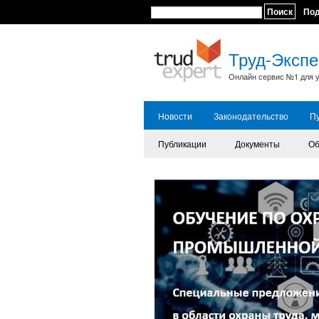
Поиск
По
Труд-Экспе
Онлайн сервис №1 для у
Новости
Законодательство
П
Публикации
Документы
Об