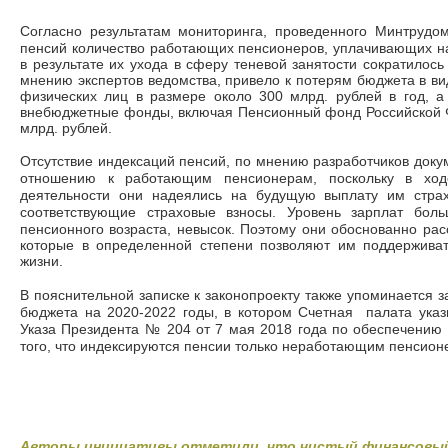
Согласно результатам мониторинга, проведенного Минтрудом
пенсий количество работающих пенсионеров, уплачивающих н
в результате их ухода в сферу теневой занятости
сократилось 
мнению экспертов ведомства, привело к потерям бюджета в ви
физических лиц в размере около 300 млрд. рублей в год, а
внебюджетные фонды, включая Пенсионный фонд Российской 
млрд. рублей.
Отсутствие индексаций пенсий, по мнению разработчиков доку
отношению к работающим пенсионерам, поскольку в ход
деятельности они надеялись на будущую выплату им страх
соответствующие страховые взносы. Уровень зарплат боль
пенсионного возраста, невысок. Поэтому они обоснованно ра
которые в определенной степени позволяют им п
оддержива
жизни
.
В пояснительной записке к законопроекту также упоминается 
бюджета на 2020-2022 годы, в котором Счетная палата указ
Указа Президента № 204 от 7 мая 2018 года по обеспечению 
того, что индексируются пенсии только неработающим пенсион
Авторы инициативы отметили, что чистый финансовы