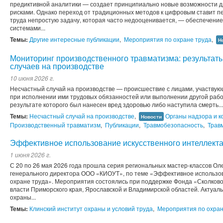
предиктивной аналитики — создает принципиально новые возможности 
рисками. Однако переход от традиционных методов к цифровым ставит п
труда непростую задачу, которая часто недооценивается, — обеспечение
системами...
Темы:
Другие интересные публикации
,
Мероприятия по охране труда
,
Н
Мониторинг производственного травматизма: результат
случаев на производстве
10 июня 2026 г.
Несчастный случай на производстве — происшествие с лицами, участвую
при исполнении ими трудовых обязанностей или выполнении другой рабо
результате которого был нанесен вред здоровью либо наступила смерть...
Темы:
Несчастный случай на производстве
,
Органы надзора и к
Новости
Производственный травматизм
,
Публикации
,
Травмобезопасность
,
Трав
Эффективное использование искусственного интеллекта
1 июня 2026 г.
С 20 по 26 мая 2026 года прошла серия региональных мастер-классов Ол
генерального директора ООО «КИОУТ», по теме «Эффективное использов
охране труда». Мероприятия состоялись при поддержке Фонда «Сколково
власти Приморского края, Ярославской и Владимирской областей. Актуа
охраны...
Темы:
Клинский институт охраны и условий труда
,
Мероприятия по охран