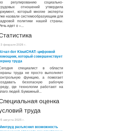
по регулированию социально-
трудовых отношений утвердила
документ, который многие эксперты
уже назвали системообразующим для
кадровой политики нашей страны.
Речь идет о «...
Статистика
13 февраля 2026 г.
AI-чат-бот KioutCHAT: цифровой
помощник, который совершенствует
охрану труда
Сегодня специалист в области
охраны труда не просто выполняет
контрольную функцию, а помогает
создавать безопасную рабочую
среду, где технологии работают на
благо людей. Бумажный...
Специальная оценка
условий труда
25 августа 2025 г.
Минтруд разъяснил возможность