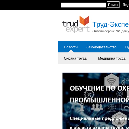
Поиск
По
Труд-Экспе
Онлайн сервис №1 для у
Новости
Законодательство
П
Охрана труда
Медицина труда