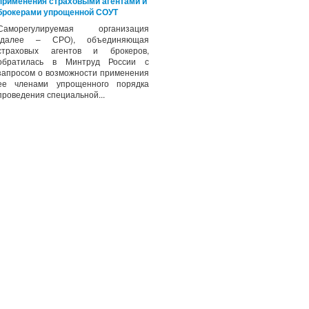
применения страховыми агентами и
брокерами упрощенной СОУТ
Саморегулируемая организация
(далее – СРО), объединяющая
страховых агентов и брокеров,
обратилась в Минтруд России с
запросом о возможности применения
ее членами упрощенного порядка
проведения специальной...