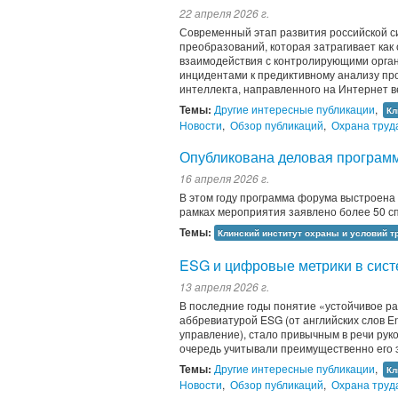
22 апреля 2026 г.
Современный этап развития российской с
преобразований, которая затрагивает как
взаимодействия с контролирующими орган
инцидентами к предиктивному анализу пр
интеллекта, направленного на Интернет ве
Темы:
Другие интересные публикации
,
Кл
Новости
,
Обзор публикаций
,
Охрана труд
Опубликована деловая програ
16 апреля 2026 г.
В этом году программа форума выстроена 
рамках мероприятия заявлено более 50 сп
Темы:
Клинский институт охраны и условий т
ESG и цифровые метрики в сист
13 апреля 2026 г.
В последние годы понятие «устойчивое р
аббревиатурой ESG (от английских слов E
управление), стало привычным в речи рук
очередь учитывали преимущественно его э
Темы:
Другие интересные публикации
,
Кл
Новости
,
Обзор публикаций
,
Охрана труд