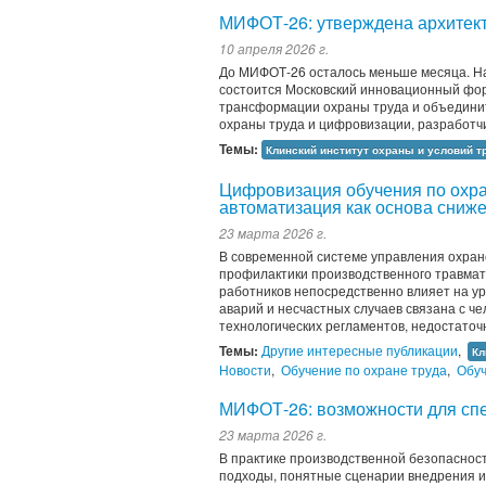
МИФОТ-26: утверждена архитек
10 апреля 2026 г.
До МИФОТ-26 осталось меньше месяца. На
состоится Московский инновационный фо
трансформации охраны труда и объедини
охраны труда и цифровизации, разработчи
Темы:
Клинский институт охраны и условий т
Цифровизация обучения по охра
автоматизация как основа сниж
23 марта 2026 г.
В современной системе управления охран
профилактики производственного травмат
работников непосредственно влияет на ур
аварий и несчастных случаев связана с 
технологических регламентов, недостаточ
Темы:
Другие интересные публикации
,
Кл
Новости
,
Обучение по охране труда
,
Обуч
МИФОТ-26: возможности для спе
23 марта 2026 г.
В практике производственной безопасност
подходы, понятные сценарии внедрения и 