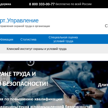
8 800 333-00-77
ддержка
бесплатно по всей России
рт.Управление
С
правления охраной труда в организации
Специальная оценка
убликации
Статистика
условий труда
Клинский институт охраны и условий труда