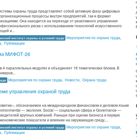
истемы охраны труда представляет собой активную фазу цифровых
 организационные процессы внутри предприятий, так и формат
изациями. Она находится на переходе от реактивного управления
офессионального риска с использованием технологий искусственного
щей и...
Мероприятия по охране труда
,
инский институт охраны и условий труда
а
,
Публикации
мма МИФОТ-26
в 4 параллельных модулях и объединяет 16 тематических блоков. В
икеров...
Мероприятия по охране труда
,
Новости
,
Охрана труда
руда
еме управления охраной труда
азвитие», обозначаемое на международном финансовом и деловом языке
nvironmental — экология, Social — социальная сфера и Governance —
оводителей крупных компаний. Раньше при оценке бизнеса в первую
кономические показатели и влияние на окружающую среду,...
Мероприятия по охране труда
,
инский институт охраны и условий труда
а
,
Публикации