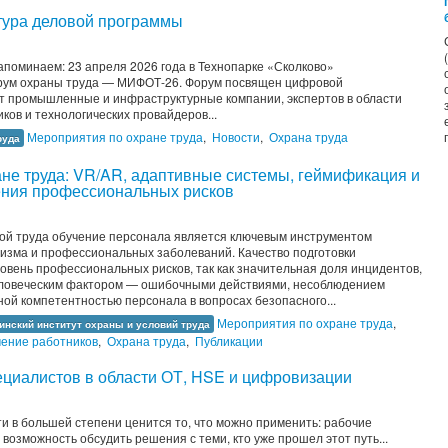
тура деловой программы
поминаем: 23 апреля 2026 года в Технопарке «Сколково»
рум охраны труда — МИФОТ-26. Форум посвящен цифровой
т промышленные и инфраструктурные компании, экспертов в области
ков и технологических провайдеров...
Мероприятия по охране труда
,
Новости
,
Охрана труда
руда
не труда: VR/AR, адаптивные системы, геймификация и
ения профессиональных рисков
ой труда обучение персонала является ключевым инструментом
изма и профессиональных заболеваний. Качество подготовки
овень профессиональных рисков, так как значительная доля инцидентов,
человеческим фактором — ошибочными действиями, несоблюдением
ной компетентностью персонала в вопросах безопасного...
Мероприятия по охране труда
,
инский институт охраны и условий труда
ение работников
,
Охрана труда
,
Публикации
циалистов в области ОТ, HSE и цифровизации
и в большей степени ценится то, что можно применить: рабочие
возможность обсудить решения с теми, кто уже прошел этот путь...