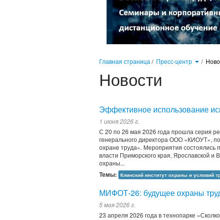
Главная страница
/
Пресс-центр
/
Нов
Новости
Эффективное использование иск
1 июня 2026 г.
С 20 по 26 мая 2026 года прошла серия р
генерального директора ООО «КИОУТ», по
охране труда». Мероприятия состоялись 
власти Приморского края, Ярославской и 
охраны...
Темы:
Клинский институт охраны и условий т
МИФОТ-26: будущее охраны труд
5 мая 2026 г.
23 апреля 2026 года в технопарке «Скол