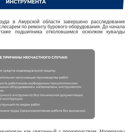
труда в Амурской области завершено расследование
слесарем по ремонту бурового оборудования. До начала
таже подшипника отколовшимся осколком кувалды
ицирован как связанный с производством. Материалы