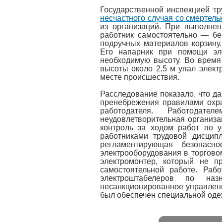
Государственной инспекцией тр
несчастного случая со смертел
из организаций. При выполне
работник самостоятельно — бе
подручных материалов корзину.
Его напарник при помощи эл
необходимую высоту. Во время 
высоты около 2,5 м упал элект
месте происшествия.
Расследование показало, что д
пренебрежения правилами охран
работодателя. Работода
неудовлетворительная организа
контроль за ходом работ по у
работниками трудовой дисцип
регламентирующая безопасн
электрооборудования в торгово
электромонтер, который не п
самостоятельной работе. Раб
электроштабелеров по наз
несанкционированное управлени
был обеспечен специальной оде