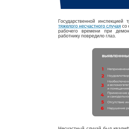
Государственной инспекцией 
тяжелого несчастного случая
со 
рабочего времени при демон
работнику повредило глаз.
Несчастный случай был квалиф