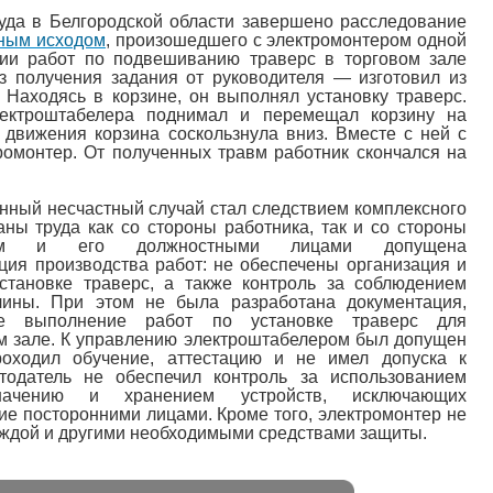
уда в Белгородской области завершено расследование
ьным исходом
, произошедшего с электромонтером одной
нии работ по подвешиванию траверс в торговом зале
з получения задания от руководителя — изготовил из
 Находясь в корзине, он выполнял установку траверс.
ектроштабелера поднимал и перемещал корзину на
движения корзина соскользнула вниз. Вместе с ней с
ромонтер. От полученных травм работник скончался на
анный несчастный случай стал следствием комплексного
ы труда как со стороны работника, так и со стороны
телем и его должностными лицами допущена
ция производства работ: не обеспечены организация и
становке траверс, а также контроль за соблюдением
лины. При этом не была разработана документация,
ое выполнение работ по установке траверс для
м зале. К управлению электроштабелером был допущен
роходил обучение, аттестацию и не имел допуска к
отодатель не обеспечил контроль за использованием
начению и хранением устройств, исключающих
е посторонними лицами. Кроме того, электромонтер не
ждой и другими необходимыми средствами защиты.