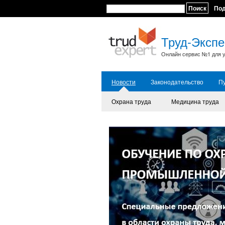
Поиск
По
Труд-Экспе
Онлайн сервис №1 для у
Новости
Законодательство
П
Охрана труда
Медицина труда