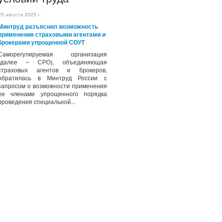
25 августа 2025 г.
Минтруд разъяснил возможность
применения страховыми агентами и
брокерами упрощенной СОУТ
Саморегулируемая организация
(далее – СРО), объединяющая
страховых агентов и брокеров,
обратилась в Минтруд России с
запросом о возможности применения
ее членами упрощенного порядка
проведения специальной...