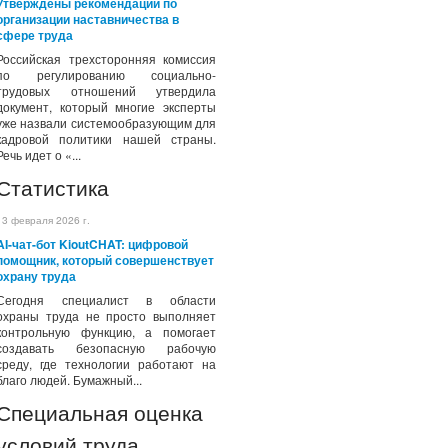
Утверждены рекомендации по
организации наставничества в
сфере труда
Российская трехсторонняя комиссия
по регулированию социально-
трудовых отношений утвердила
документ, который многие эксперты
уже назвали системообразующим для
кадровой политики нашей страны.
Речь идет о «...
Статистика
13 февраля 2026 г.
AI-чат-бот KioutCHAT: цифровой
помощник, который совершенствует
охрану труда
Сегодня специалист в области
охраны труда не просто выполняет
контрольную функцию, а помогает
создавать безопасную рабочую
среду, где технологии работают на
благо людей. Бумажный...
Специальная оценка
условий труда