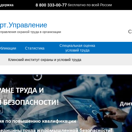
8 800 333-00-77
ддержка
бесплатно по всей России
рт.Управление
С
правления охраной труда в организации
Специальная оценка
убликации
Статистика
условий труда
Клинский институт охраны и условий труда