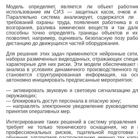
Модель определяет, является ли объект работни
использование им СИЗ — защитных касок, очков и 
Параллельно система анализирует, содержатся ли
требований охраны труда, появления работника в 
возгорания, разлива химических веществ и так да
способны точно определять границы объектов и их
позволяет, например, оценивать безопасную позу рабо
дистанцию до движущихся частей оборудования.
Для решения этих задач применяются нейронные сети
наборах размеченных видеоданных, отражающих специф
характерные для них риски. Эти модели обеспечивают 
анализа в условиях динамичного производственного пр
становится структурированная информация, на о
автономно инициировать предписанные мероприятия:
— активировать звуковую и световую сигнализацию д
окружающих;
— блокировать доступ персонала в опасную зону;
— направлять электронное уведомление руководителю
принятия оперативных мер.
Интегрирование таких решений в систему управления
требует не только технического оснащения, но и 
профессиональных рисков, тщательной подготовки
обучения алгоритмов распознаванию именно тех нару