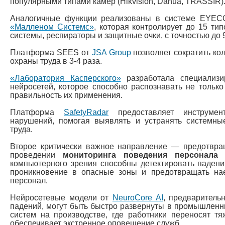
популярными типами камер (Hikvision, Dahua, TRASSIR)
Аналогичные функции реализованы в системе EYECO
«Малленом Системс»
, которая контролирует до 15 ти
системы, респираторы и защитные очки, с точностью до 
Платформа SEES от
JSA Group
позволяет сократить ко
охраны труда в 3-4 раза.
«Лаборатория Касперского»
разработала специализи
нейросетей, которое способно распознавать не только
правильность их применения.
Платформа
SafetyRadar
предоставляет инструмен
нарушений, помогая выявлять и устранять системн
труда.
Второе критически важное направление — предотвра
проведении
мониторинга поведения персонала
компьютерного зрения способны детектировать паден
проникновение в опасные зоны и предотвращать на
персонал.
Нейросетевые модели от
NeuroCore AI
, предваритель
падений, могут быть быстро развернуты в промышленн
систем на производстве, где работники переносят тя
обеспечивает экстренное оповещение служб.