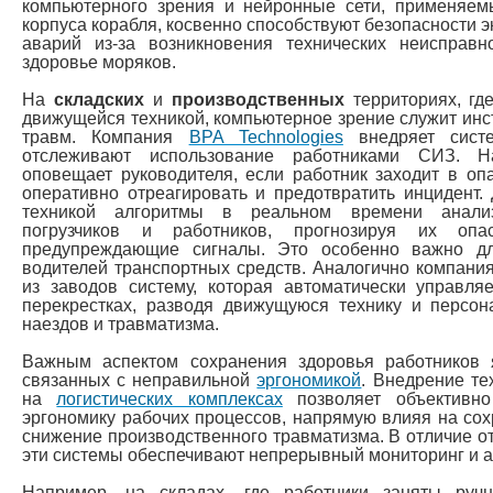
компьютерного зрения и нейронные сети, применяе
корпуса корабля, косвенно способствуют безопасности э
аварий из-за возникновения технических неисправн
здоровье моряков.
На
складских
и
производственных
территориях, гд
движущейся техникой, компьютерное зрение служит ин
травм. Компания
BPA Technologies
внедряет систе
отслеживают использование работниками СИЗ. Н
оповещает руководителя, если работник заходит в опа
оперативно отреагировать и предотвратить инцидент.
техникой алгоритмы в реальном времени анализ
погрузчиков и работников, прогнозируя их оп
предупреждающие сигналы. Это особенно важно д
водителей транспортных средств. Аналогично компани
из заводов систему, которая автоматически управля
перекрестках, разводя движущуюся технику и персон
наездов и травматизма.
Важным аспектом сохранения здоровья работников 
связанных с неправильной
эргономикой
. Внедрение те
на
логистических комплексах
позволяет объективно
эргономику рабочих процессов, напрямую влияя на сох
снижение производственного травматизма. В отличие о
эти системы обеспечивают непрерывный мониторинг и а
Например, на складах, где работники заняты руч