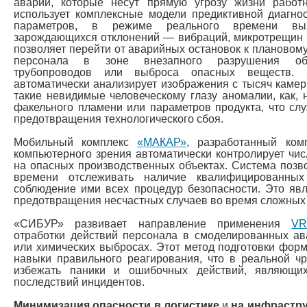
аварий, которые несут прямую угрозу жизни работ
использует комплексные модели предиктивной диагнос
параметров, в режиме реального времени вы
зарождающихся отклонений — вибраций, микротрещин и
позволяет перейти от аварийных остановок к плановом
персонала в зоне внезапного разрушения обор
трубопроводов или выброса опасных веществ.
автоматически анализирует изображения с тысяч каме
такие невидимые человеческому глазу аномалии, как, 
факельного пламени или параметров продукта, что сл
предотвращения технологического сбоя.
Мобильный комплекс
«МАКАР»
, разработанный ко
компьютерного зрения автоматически контролирует чис
на опасных производственных объектах. Система позв
времени отслеживать наличие квалифицированных
соблюдение ими всех процедур безопасности. Это яв
предотвращения несчастных случаев во время сложных 
«СИБУР» развивает направление применения
VR
отработки действий персонала в смоделированных а
или химических выбросах. Этот метод подготовки форм
навыки правильного реагирования, что в реальной ч
избежать паники и ошибочных действий, являющи
последствий инцидентов.
Минимизация опасности в логистике
и
на инфрастр