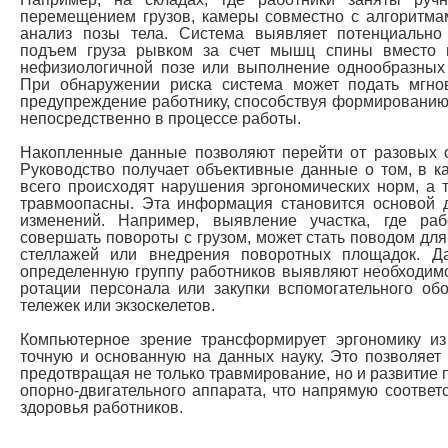
перемещением грузов, камеры совместно с алгоритма
анализ позы тела. Система выявляет потенциально
подъем груза рывком за счет мышц спины вместо н
нефизиологичной позе или выполнение однообразных 
При обнаружении риска система может подать мгно
предупреждение работнику, способствуя формированию
непосредственно в процессе работы.
Накопленные данные позволяют перейти от разовых о
Руководство получает объективные данные о том, в к
всего происходят нарушения эргономических норм, а 
травмоопасны. Эта информация становится основой 
изменений. Например, выявление участка, где ра
совершать повороты с грузом, может стать поводом дл
стеллажей или внедрения поворотных площадок. Д
определенную группу работников выявляют необходимо
ротации персонала или закупки вспомогательного об
тележек или экзоскелетов.
Компьютерное зрение трансформирует эргономику из
точную и основанную на данных науку. Это позволяет 
предотвращая не только травмирование, но и развитие
опорно-двигательного аппарата, что напрямую соответ
здоровья работников.