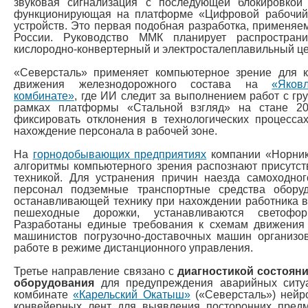
звуковая сигнализация с последующей блокировкой
функционирующая на платформе «Цифровой рабочий»
устройств. Это первая подобная разработка, применяе
России. Руководство ММК планирует распростран
кислородно-конвертерный и электросталеплавильный це
«Северсталь» применяет компьютерное зрение для к
движения железнодорожного состава на
«Яков
комбинате»
, где ИИ следит за выполнением работ с г
рамках платформы «Стальной взгляд» на стане 2
фиксировать отклонения в технологических процесса
нахождение персонала в рабочей зоне.
На
горнодобывающих предприятиях
компании «Норнике
алгоритмы компьютерного зрения распознают присутс
техникой. Для устранения причин наезда самоходног
персонал подземные транспортные средства оборуд
останавливающей технику при нахождении работника в
пешеходные дорожки, устанавливаются светофо
Разработаны единые требования к схемам движения
машинистов погрузочно‑доставочных машин организо
работе в режиме дистанционного управления.
Третье направление связано с
диагностикой состоян
оборудования
для предупреждения аварийных ситуа
комбинате
«Карельский Окатыш»
(«Северсталь») нейр
конвейерных лент для выявления посторонних предм