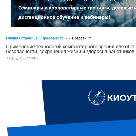
Главная страница
/
Пресс-центр
/
Новости
Применение технологий компьютерного зрения для обе
безопасности, сохранения жизни и здоровья работников
11 декабря 2025 г.
Современная промышленность характеризуется ростом сложности технологических процессов и увеличением скорос
безопасности. Традиционные методы контроля, основанные на визуальном наблюдении и периодических проверка
человеку факторов усталости, снижения концентрации внимания и субъективности оценки...