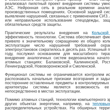
реализовал пилотный проект внедрения системы умно
АЭС. Нейронная сеть в реальном времени анализ
производственных помещениях. Основной задачей сис
выявление нарушений, связанных с применением СИЗ. А
или неправильное использование спецодежды, защ
обязательных средств защиты.
Практические результаты внедрения на
Кольско
эффективность технологии. Система обеспечивает фи
привело к значительному сокращению их общего коли
эксплуатации число нарушений требований охра
электроустановок сократилось в десять раз. Успешный п
году, послужил основанием для масштабного тир
внедрение аналогичных систем видеоанализа начато
атомных станциях: Балаковской, Калининской, Рост
Ленинградской, Нововоронежской и Смоленской.
Функционал системы не ограничивается контролем и
распознавать начальные признаки возгорания и зады
посторонние оставленные предметы в контролируемых
архитектуры системы является возможность ее
непосредственно в местах эксплуатации.
Помимо атомных станций, технологии компьютерного з
других объектах энергетики, например, на
тепловых
распределительных устройствах. На обширных терр