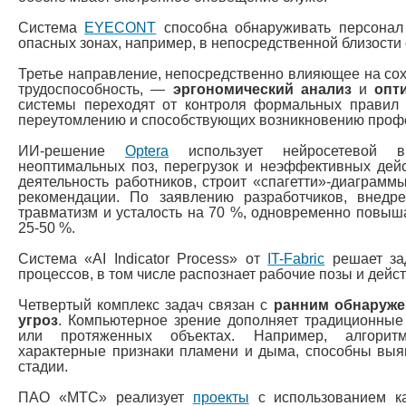
Система
EYECONT
способна обнаруживать персонал 
опасных зонах, например, в непосредственной близости
Третье направление, непосредственно влияющее на сох
трудоспособность, —
эргономический анализ
и
опт
системы переходят от контроля формальных правил 
переутомлению и способствующих возникновению проф
ИИ-решение
Optera
использует нейросетевой в
неоптимальных поз, перегрузок и неэффективных дей
деятельность работников, строит «спагетти»-диаграмм
рекомендации. По заявлению разработчиков, внедре
травматизм и усталость на 70 %, одновременно повыша
25-50 %.
Система «AI Indicator Process» от
IT-Fabric
решает зад
процессов, в том числе распознает рабочие позы и дейс
Четвертый комплекс задач связан с
ранним обнаруже
угроз
. Компьютерное зрение дополняет традиционные
или протяженных объектах. Например, алгоритм
характерные признаки пламени и дыма, способны выя
стадии.
ПАО «МТС» реализует
проекты
с использованием к