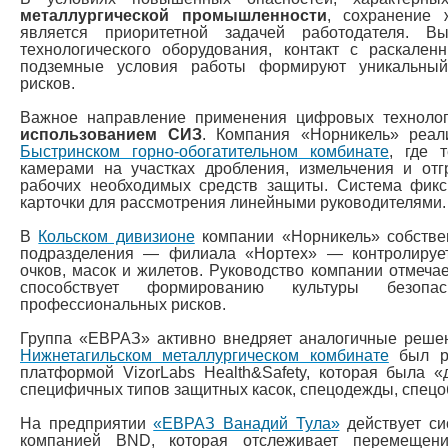
металлургической промышленности
, сохранение 
является приоритетной задачей работодателя. В
технологического оборудования, контакт с раскал
подземные условия работы формируют уникальный
рисков.
Важное направление применения цифровых технол
использованием СИЗ
. Компания «Норникель» реал
Быстринском горно-обогатительном комбинате
, где 
камерами на участках дробления, измельчения и отгр
рабочих необходимых средств защиты. Система фик
карточки для рассмотрения линейными руководителями.
В
Кольском дивизионе
компании «Норникель» собствен
подразделения — филиала «Нортех» — контролирует
очков, масок и жилетов. Руководство компании отмечае
способствует формированию культуры безоп
профессиональных рисков.
Группа «ЕВРАЗ» активно внедряет аналогичные решен
Нижнетагильском металлургическом комбинате
был ре
платформой VizorLabs Health&Safety, которая была 
специфичных типов защитных касок, спецодежды, спецоб
На предприятии
«ЕВРАЗ Ванадий Тула»
действует си
компанией BND, которая отслеживает перемещени