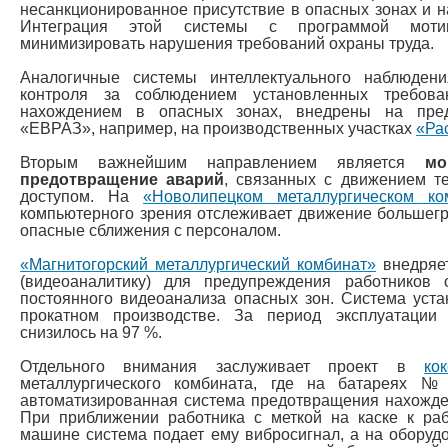
несанкционированное присутствие в опасных зонах и н
Интеграция этой системы с программой мотив
минимизировать нарушения требований охраны труда.
Аналогичные системы интеллектуального наблюде
контроля за соблюдением установленных требов
нахождением в опасных зонах, внедрены на пред
«ЕВРАЗ», например, на производственных участках
«Ра
Вторым важнейшим направлением является
мо
предотвращение аварий
, связанных с движением т
доступом. На
«Новолипецком металлургическом ко
компьютерного зрения отслеживает движение большегру
опасные сближения с персоналом.
«Магнитогорский металлургический комбинат»
внедряет
(видеоаналитику) для предупреждения работнико
постоянного видеоанализа опасных зон. Система уст
прокатном производстве. За период эксплуатации
снизилось на 97 %.
Отдельного внимания заслуживает проект в
ко
металлургического комбината, где на батареях
автоматизированная система предотвращения нахожде
При приближении работника с меткой на каске к р
машине система подает ему вибросигнал, а на оборудо