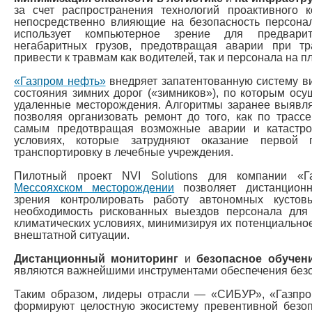
за счет распространения технологий проактивного 
непосредственно влияющие на безопасность персона
использует компьютерное зрение для предварит
негабаритных грузов, предотвращая аварии при тр
привести к травмам как водителей, так и персонала на п
«Газпром нефть»
внедряет запатентованную систему в
состояния зимних дорог («зимников»), по которым осу
удаленные месторождения. Алгоритмы заранее выявля
позволяя организовать ремонт до того, как по трассе
самым предотвращая возможные аварии и катастр
условиях, которые затрудняют оказание первой
транспортировку в лечебные учреждения.
Пилотный проект NVI Solutions для компании 
Мессояхском месторождении
позволяет дистанцион
зрения контролировать работу автономных кусто
необходимость рискованных выездов персонала для
климатических условиях, минимизируя их потенциально
внештатной ситуации.
Дистанционный мониторинг
и
безопасное обучен
являются важнейшими инструментами обеспечения безо
Таким образом, лидеры отрасли — «СИБУР», «Газпр
формируют целостную экосистему превентивной безоп