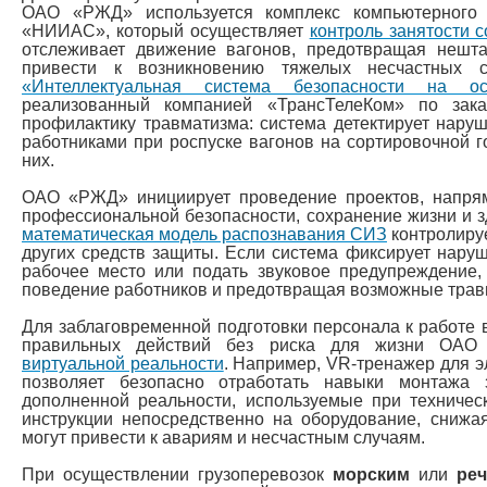
ОАО «РЖД» используется комплекс компьютерного
«НИИАС», который осуществляет
контроль занятости 
отслеживает движение вагонов, предотвращая нешта
привести к возникновению тяжелых несчастных с
«Интеллектуальная система безопасности на ос
реализованный компанией «ТрансТелеКом» по за
профилактику травматизма: система детектирует нару
работниками при роспуске вагонов на сортировочной г
них.
ОАО «РЖД» инициирует проведение проектов, напря
профессиональной безопасности, сохранение жизни и з
математическая модель распознавания СИЗ
контролируе
других средств защиты. Если система фиксирует наруш
рабочее место или подать звуковое предупреждение,
поведение работников и предотвращая возможные трав
Для заблаговременной подготовки персонала к работе 
правильных действий без риска для жизни ОА
виртуальной реальности
. Например, VR-тренажер для э
позволяет безопасно отработать навыки монтажа
дополненной реальности, используемые при техничес
инструкции непосредственно на оборудование, снижа
могут привести к авариям и несчастным случаям.
При осуществлении грузоперевозок
морским
или
ре