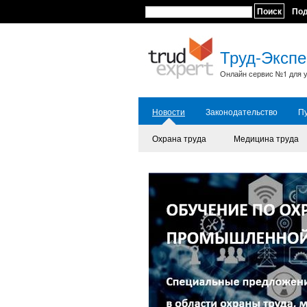
Поиск
По
Труд-Экспе
Онлайн сервис №1 для у
Новости
Законодательство
П
Охрана труда
Медицина труда