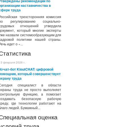
Утверждены рекомендации по
организации наставничества в
сфере труда
Российская трехсторонняя комиссия
по регулированию социально-
трудовых отношений утвердила
документ, который многие эксперты
уже назвали системообразующим для
кадровой политики нашей страны.
Речь идет о «...
Статистика
13 февраля 2026 г.
AI-чат-бот KioutCHAT: цифровой
помощник, который совершенствует
охрану труда
Сегодня специалист в области
охраны труда не просто выполняет
контрольную функцию, а помогает
создавать безопасную рабочую
среду, где технологии работают на
благо людей. Бумажный...
Специальная оценка
условий труда