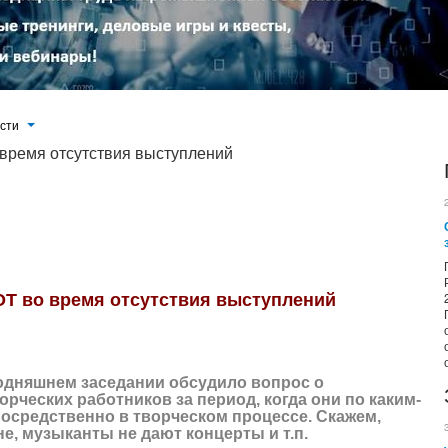
ости
время отсутствия выступлений
с о минимальной оплате труда творческих работников за период, когда они по каким-то причинам не участвуют
пают на сцене, музыканты не дают концерты и т.п.
Т во время отсутствия выступлений
одняшнем заседании обсудило вопрос о
рческих работников за период, когда они по каким-
посредственно в творческом процессе. Скажем,
е, музыканты не дают концерты и т.п.