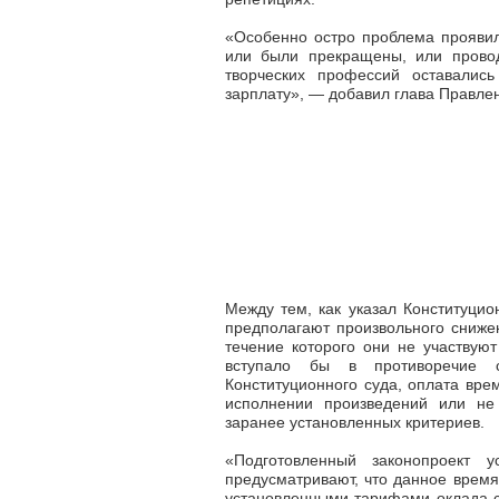
«Особенно остро проблема проявил
или были прекращены, или провод
творческих профессий оставалис
зарплату»,
—
добавил глава Правле
Между тем, как указал Конституцио
предполагают произвольного снижен
течение которого они не участвую
вступало бы в противоречие с
Конституционного суда, оплата врем
исполнении произведений или не 
заранее установленных критериев.
«Подготовленный законопроект 
предусматривают, что данное время
установленными тарифами оклада с