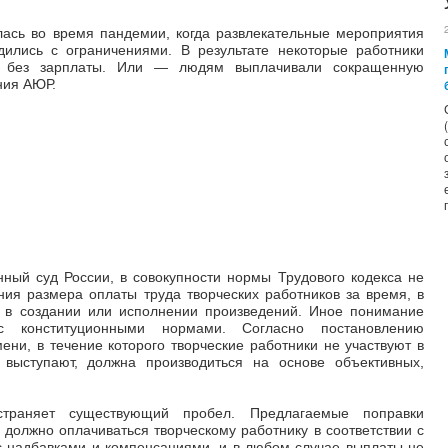
ась во время пандемии, когда развлекательные мероприятия
ились с ограничениями. В результате некоторые работники
ь без зарплаты. Или
—
людям выплачивали сокращенную
ния АЮР.
нный суд России, в совокупности нормы Трудового кодекса не
ия размера оплаты труда творческих работников за время, в
т в создании или исполнении произведений. Иное понимание
 конституционными нормами. Согласно постановлению
ени, в течение которого творческие работники не участвуют в
выступают, должна производиться на основе объективных,
устраняет существующий пробел. Предлагаемые поправки
 должно оплачиваться творческому работнику в соответствии с
 надбавками и компенсациями, и в любом случае выплаты не