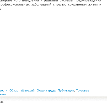
приоритетного внедрения и развития системы предупреждения
 профессиональных заболеваний с целью сохранения жизни и
е.
вости
,
Обзор публикаций
,
Охрана труда
,
Публикации
,
Трудовые
пекты
уда