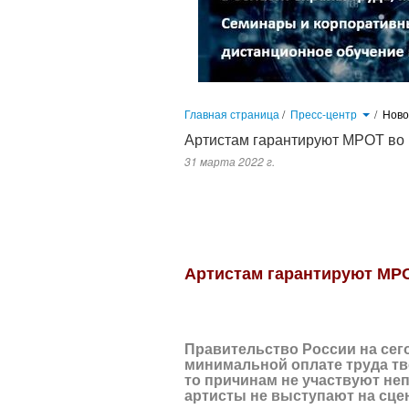
Главная страница
/
Пресс-центр
/
Нов
Артистам гарантируют МРОТ во 
31 марта 2022 г.
Правительство России на сегодняшнем заседании обсудило вопро
непосредственно в творческом процессе. Скажем, артисты не высту
Артистам гарантируют МРО
Правительство России на сег
минимальной оплате труда тво
то причинам не участвуют не
артисты не выступают на сцен