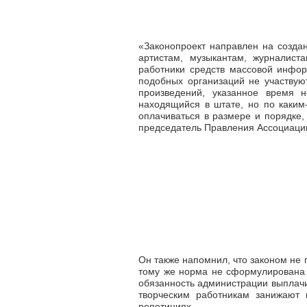
«Законопроект направлен на создан
артистам, музыкантам, журналист
работники средств массовой инфор
подобных организаций не участвую
произведений, указанное время н
находящийся в штате, но по каки
оплачиваться в размере и порядке
председатель Правления Ассоциаци
Он также напомнил, что законом не
тому же норма не сформулирована ж
обязанность администрации выплачив
творческим работникам занижают 
репетициях.