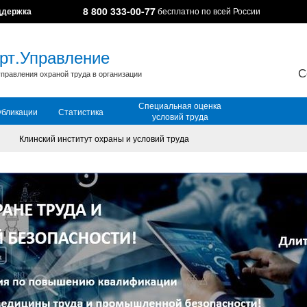
8 800 333-00-77
ддержка
бесплатно по всей России
рт.Управление
С
правления охраной труда в организации
Специальная оценка
убликации
Статистика
условий труда
Клинский институт охраны и условий труда