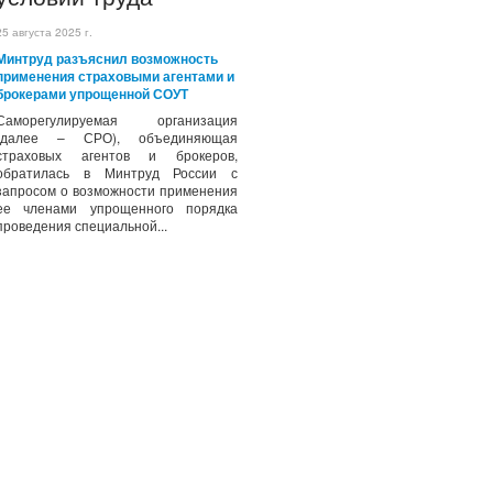
25 августа 2025 г.
Минтруд разъяснил возможность
применения страховыми агентами и
брокерами упрощенной СОУТ
Саморегулируемая организация
(далее – СРО), объединяющая
страховых агентов и брокеров,
обратилась в Минтруд России с
запросом о возможности применения
ее членами упрощенного порядка
проведения специальной...