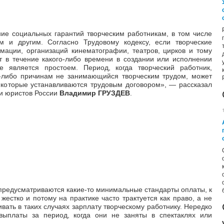
ие социальных гарантий творческим работникам, в том числе
ам и другим. Согласно Трудовому кодексу, если творческие
мации, организаций кинематографии, театров, цирков и тому
т в течение какого-либо времени в создании или исполнении
е является простоем. Период, когда творческий работник,
м-либо причинам не занимающийся творческим трудом, может
, которые устанавливаются трудовым договором»,
—
рассказал
и юристов России
Владимир ГРУЗДЕВ
.
 предусматриваются какие-то минимальные стандарты оплаты, к
естко и потому на практике часто трактуется как право, а не
ать в таких случаях зарплату творческому работнику. Нередко
выплаты за период, когда они не заняты в спектаклях или