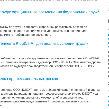
 труда: официальные разъяснения Федеральной службы
ужбу по труду и занятости с просьбой разъяснить, обязан ли
ение по охране труда или можно уполномочить иное лицо для
где можно пройти данное обучение...
еллекта KioutCHAT для анализа условий труда и
 вебинар по теме «Инструменты искусственного интеллекта KioutCHAT
З». Спикеры – генеральный директор ООО «КИОУТ» Олег Александрович
амента по аудиту и производственной безопасности ООО «КИОУТ»
ценка профессиональных рисков
й вебинар ООО «КИОУТ» по теме «Идентификация опасностей и оценка
ководитель направления оценки профессиональных рисков КИОУТ Иван
риятия ориентирована на руководителей и специалистов,
нальными рисками; представителей профессиональных союзов и
ых...