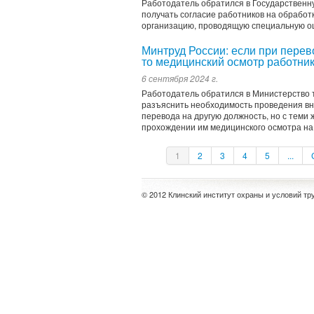
Работодатель обратился в Государственну
получать согласие работников на обрабо
организацию, проводящую специальную оц
Минтруд России: если при перев
то медицинский осмотр работник
6 сентября 2024 г.
Работодатель обратился в Министерство 
разъяснить необходимость проведения вне
перевода на другую должность, но с теми
прохождении им медицинского осмотра на
1
2
3
4
5
...
© 2012 Клинский институт охраны и условий тр