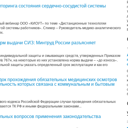
торинга состояния сердечно-сосудистой системы
тный вебинар ООО «КИОУТ» по теме «Дистанционные технологии
той системы работников». Спикер – Руководитель медико-аналитического
х.
рм выдачи СИЗ: Минтруд России разъясняет
в индивидуальной защиты и смывающих средств, утвержденных Приказом
№ 767н, на некоторые из них установлена норма выдачи – «до износа».
альной защиты указать определенный срок эксплуатации и как его
.
док прохождения обязательных медицинских осмотров
ельность которых связана с коммунальным и бытовым
ового кодекса Российской Федерации случаи проведения обязательных
ваются ТК РФ и иными федеральными законами...
льных вопросов применения законодательства