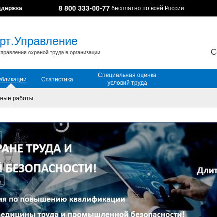
8 800 333-00-77
ддержка
бесплатно по всей России
рт.Управление
С
правления охраной труда в организации
Специальная оценка
убликации
Статистика
условий труда
ные работы