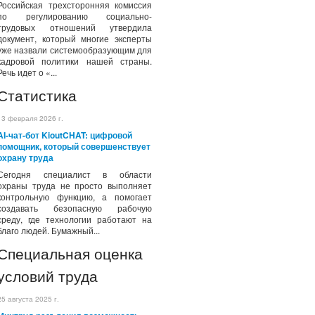
Российская трехсторонняя комиссия
по регулированию социально-
трудовых отношений утвердила
документ, который многие эксперты
уже назвали системообразующим для
кадровой политики нашей страны.
Речь идет о «...
Статистика
13 февраля 2026 г.
AI-чат-бот KioutCHAT: цифровой
помощник, который совершенствует
охрану труда
Сегодня специалист в области
охраны труда не просто выполняет
контрольную функцию, а помогает
создавать безопасную рабочую
среду, где технологии работают на
благо людей. Бумажный...
Специальная оценка
условий труда
25 августа 2025 г.