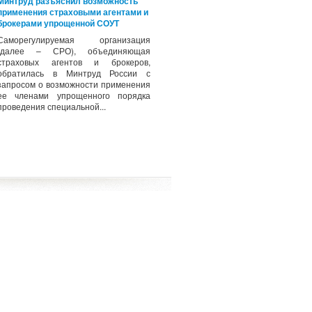
Минтруд разъяснил возможность
применения страховыми агентами и
брокерами упрощенной СОУТ
Саморегулируемая организация
(далее – СРО), объединяющая
страховых агентов и брокеров,
обратилась в Минтруд России с
запросом о возможности применения
ее членами упрощенного порядка
проведения специальной...