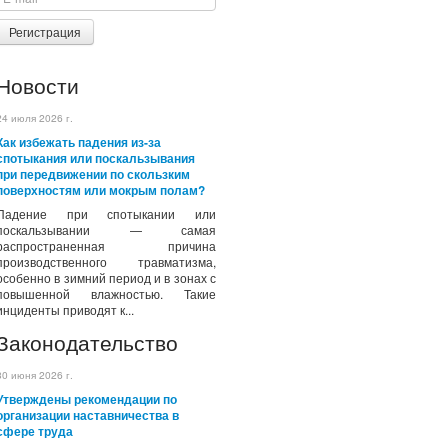
Регистрация
Новости
24 июля 2026 г.
Как избежать падения из-за
спотыкания или поскальзывания
при передвижении по скользким
поверхностям или мокрым полам?
Падение при спотыкании или
поскальзывании — самая
распространенная причина
производственного травматизма,
особенно в зимний период и в зонах с
повышенной влажностью. Такие
инциденты приводят к...
Законодательство
30 июня 2026 г.
Утверждены рекомендации по
организации наставничества в
сфере труда