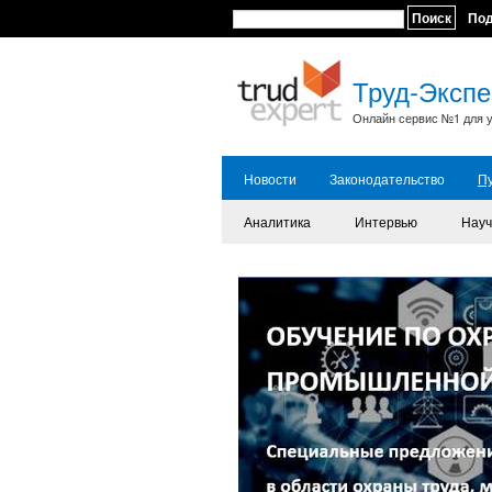
Поиск
По
Труд-Экспе
Онлайн сервис №1 для у
Новости
Законодательство
П
Аналитика
Интервью
Науч