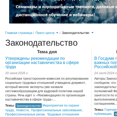
Главная страница
/
Пресс-центр
/
Законодательство
Законодательство
Тема дня
Утверждены рекомендации по
В Госдуме 
организации наставничества в сфере
важных поп
труда
Российской
30 июня 2026 г.
24 июля 2024 г
Российская трехсторонняя комиссия по регулированию
Авторы Законо
социально-трудовых отношений утвердила документ,
сообщили, что
который многие эксперты уже назвали
законодательс
системообразующим для кадровой политики нашей
полномочий Фе
страны. Речь идет о «Рекомендациях по организации
занятости по 
наставничества в сфере труда»...
выполнением р
соглашениям...
Темы:
Мероприятия по охране
Законодательство
Темы:
Горячие
труда
,
Новости
,
Профессиональные заболевания
,
публикации
,
Профессиональные риски
,
Трудовые отношения
З