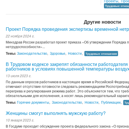
Проекты
,
Прое
Трудовые отно
Другие новости
Проект Порядка проведения экспертизы временной нет
22 ноября 2024 г.
Минздрав России разработал проект приказа «Об утверждении Порядка 
нетрудоспособности»...
Темы:
Законодательство
,
Здоровье
,
Новости
,
Трудовые отношения
В Трудовом кодексе закрепят обязанности работодателя 
работников в условиях повышенной температуры возду
13 июля 2023 г.
По данным опросов работников в настоящее время в Российской Федера
отмечают отсутствие готовности следовать рекомендациям Роспотребн
перегрева и регулирования режима работ. Это объясняется тем, что тре
обязательными для исполнения, а носят лишь рекомендательный характе
Темы:
Горячие документы
,
Законодательство
,
Новости
,
Публикации
,
Тр
Женщины смогут выполнять мужскую работу?
10 января 2023 г.
В Госдуме проходит обсуждение проекта федерального закона «О призна