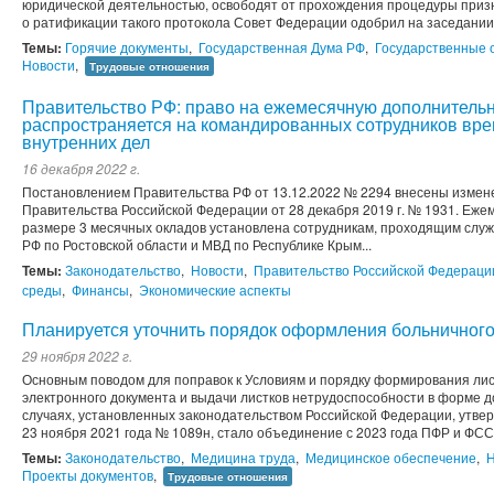
юридической деятельностью, освободят от прохождения процедуры призн
о ратификации такого протокола Совет Федерации одобрил на заседани
Темы:
Горячие документы
,
Государственная Дума РФ
,
Государственные 
Новости
,
Трудовые отношения
Правительство РФ: право на ежемесячную дополнитель
распространяется на командированных сотрудников вр
внутренних дел
16 декабря 2022 г.
Постановлением Правительства РФ от 13.12.2022 № 2294 внесены измене
Правительства Российской Федерации от 28 декабря 2019 г. № 1931. Еж
размере 3 месячных окладов установлена сотрудникам, проходящим слу
РФ по Ростовской области и МВД по Республике Крым...
Темы:
Законодательство
,
Новости
,
Правительство Российской Федераци
среды
,
Финансы
,
Экономические аспекты
Планируется уточнить порядок оформления больничног
29 ноября 2022 г.
Основным поводом для поправок к Условиям и порядку формирования ли
электронного документа и выдачи листков нетрудоспособности в форме д
случаях, установленных законодательством Российской Федерации, утв
23 ноября 2021 года № 1089н, стало объединение с 2023 года ПФР и ФСС в
Темы:
Законодательство
,
Медицина труда
,
Медицинское обеспечение
,
Н
Проекты документов
,
Трудовые отношения