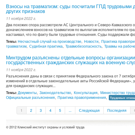
Взносы на травматизм: суды посчитали ГПД трудовыми д
других признаков
11 ноября 2022 г.
Два похожих спора рассмотрели АС Центрального и Северо-Кавказского ок
доначислением взносов на травматизм по выплатам исполнителям по гр
настаивал, что по факту были трудовые отношения. Суды поддержали фо
Темы:
Несчастный случай на производстве
,
Новости
,
Практика правопр
травматизм
,
Судебная практика
,
Травмобезопасность
,
Травмы на рабоч
Минтрудом разъяснены отдельные вопросы организации 
государственных гражданских служащих на военную слу
11 ноября 2022 г.
Разъяснения даны в связи с принятием Федерального закона от 7 октября
изменений в отдельные законодательные акты Российской Федерации», 
для гражданских служащих...
Темы:
Документы
,
Законодательство
,
Консультация
,
Министерство труд
Официальные разъяснения
,
Практика правоприменения
,
Трудовые отно
1
2
3
4
5
...
Следующая
Последняя
© 2012 Клинский институт охраны и условий труда