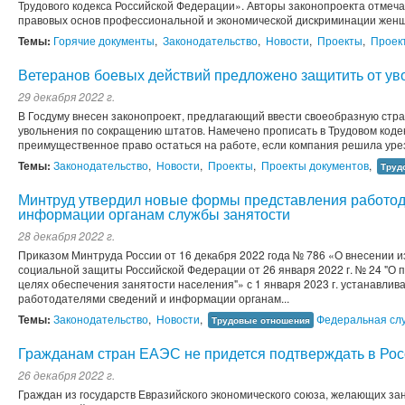
Трудового кодекса Российской Федерации». Авторы законопроекта отмеча
правовых основ профессиональной и экономической дискриминации жен
Темы:
Горячие документы
,
Законодательство
,
Новости
,
Проекты
,
Проек
Ветеранов боевых действий предложено защитить от у
29 декабря 2022 г.
В Госдуму внесен законопроект, предлагающий ввести своеобразную стра
увольнения по сокращению штатов. Намечено прописать в Трудовом кодек
преимущественное право остаться на работе, если компания решила урез
Темы:
Законодательство
,
Новости
,
Проекты
,
Проекты документов
,
Труд
Минтруд утвердил новые формы представления работод
информации органам службы занятости
28 декабря 2022 г.
Приказом Минтруда России от 16 декабря 2022 года № 786 «О внесении и
социальной защиты Российской Федерации от 26 января 2022 г. № 24 "О 
целях обеспечения занятости населения"» с 1 января 2023 г. устанавл
работодателями сведений и информации органам...
Темы:
Законодательство
,
Новости
,
Федеральная слу
Трудовые отношения
Гражданам стран ЕАЭС не придется подтверждать в Рос
26 декабря 2022 г.
Граждан из государств Евразийского экономического союза, желающих зан