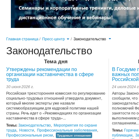
Главная страница
/
Пресс-центр
/
Законодательство
Законодательство
Тема дня
Утверждены рекомендации по
В Госдуме 
организации наставничества в сфере
важных поп
труда
Российской
30 июня 2026 г.
24 июля 2024 г
Российская трехсторонняя комиссия по регулированию
Авторы Законо
социально-трудовых отношений утвердила документ,
сообщили, что
который многие эксперты уже назвали
законодательс
системообразующим для кадровой политики нашей
полномочий Фе
страны. Речь идет о «Рекомендациях по организации
занятости по 
наставничества в сфере труда»...
выполнением р
соглашениям...
Темы:
Законодательство
,
Мероприятия по охране
труда
,
Новости
,
Профессиональные заболевания
,
Темы:
Горячие
Профессиональные риски
,
публикации
,
З
Трудовые отношения