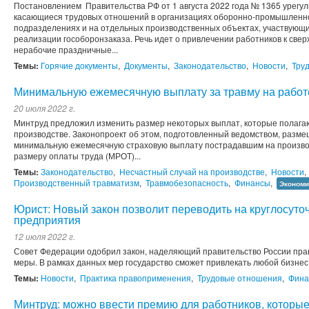
Постановлением Правительства РФ от 1 августа 2022 года № 1365 урегу
касающиеся трудовых отношений в организациях оборонно-промышленног
подразделениях и на отдельных производственных объектах, участвующи
реализации гособоронзаказа. Речь идет о привлечении работников к свер
нерабочие праздничные...
Темы:
Горячие документы
,
Документы
,
Законодательство
,
Новости
,
Тру
Минимальную ежемесячную выплату за травму на рабо
20 июля 2022 г.
Минтруд предложил изменить размер некоторых выплат, которые полага
производстве. Законопроект об этом, подготовленный ведомством, разме
минимальную ежемесячную страховую выплату пострадавшим на производ
размеру оплаты труда (МРОТ)...
Темы:
Законодательство
,
Несчастный случай на производстве
,
Новости
,
Производственный травматизм
,
Травмобезопасность
,
Финансы
,
Экономи
Юрист: Новый закон позволит переводить на круглосут
предприятия
12 июля 2022 г.
Совет Федерации одобрил закон, наделяющий правительство России пра
меры. В рамках данных мер государство сможет привлекать любой бизне
Темы:
Новости
,
Практика правоприменения
,
Трудовые отношения
,
Фина
Минтруд: можно ввести премию для работников, которы