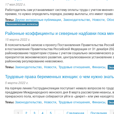
17 мая 2022 г.
Работодатель сам устанавливает систему оплаты труда с учетом мнения 
премию, то нужно определить порядок, размер выплаты, кто имеет право н
Темы:
Другие интересные публикации
,
Законодательство
,
Новости
,
Обзо
Экономические аспекты
Районные коэффициенты и северные надбавки пока меня
15 марта 2022 г.
В пояснительной записке к проекту Постановления Правительства Росси
в постановление Правительства Российской Федерации от 31 декабря 202
районированию территории страны с учетом социально-экономического р
приоритетов экономического развития, централизованное установление 
районному регулированию невозможно.
Темы:
Законодательство
,
Новости
,
Трудовые отношения
,
Финансы
,
Эко
Трудовые права беременных женщин: о чем нужно знать,
5 марта 2022 г.
На горячую линию Гострудинспекции поступает немало вопросов по тру
преддверии Международного женского дня 8 марта рассмотрим нюансы,
прекрасного пола, которые собираются уйти в «декрет» или уже находятс
Темы:
Законодательство
,
Новости
,
Трудовые отношения
,
Финансы
,
Эко
1
2
3
4
5
...
Следующая
Последняя