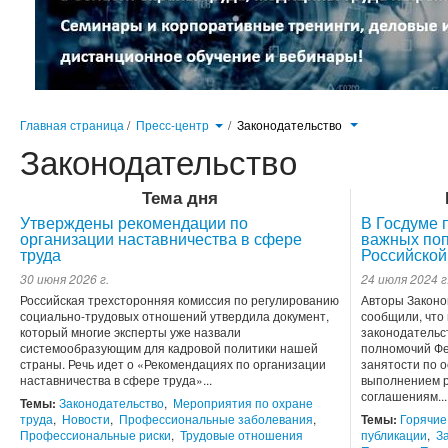
Главная страница
/
Пресс-центр
/
Законодательство
Законодательство
Тема дня
Утверждены рекомендации по
В Госдуме 
организации наставничества в сфере
важных поп
труда
Российской
30 июня 2026 г.
24 июля 2024 г
Российская трехсторонняя комиссия по регулированию
Авторы Законо
социально-трудовых отношений утвердила документ,
сообщили, что
который многие эксперты уже назвали
законодательс
системообразующим для кадровой политики нашей
полномочий Фе
страны. Речь идет о «Рекомендациях по организации
занятости по 
наставничества в сфере труда»...
выполнением р
соглашениям...
Темы:
Законодательство
,
Мероприятия по охране
труда
,
Новости
,
Профессиональные заболевания
,
Темы:
Горячие
Профессиональные риски
,
Трудовые отношения
публикации
,
З