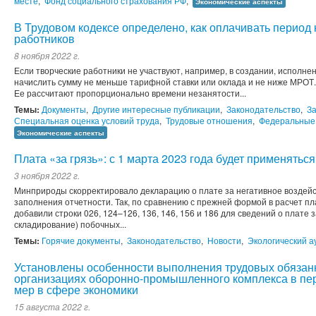
месте
,
Фонд социального страхования РФ
,
Экономические аспекты
В Трудовом кодексе определено, как оплачивать период 
работников
8 ноября 2022 г.
Если творческие работники не участвуют, например, в создании, исполне
начислить сумму не меньше тарифной ставки или оклада и не ниже МРОТ.
Ее рассчитают пропорционально времени незанятости...
Темы:
Документы
,
Другие интересные публикации
,
Законодательство
,
З
Специальная оценка условий труда
,
Трудовые отношения
,
Федеральные
Экономические аспекты
Плата «за грязь»: с 1 марта 2023 года будет применять
3 ноября 2022 г.
Минприроды скорректировало декларацию о плате за негативное воздейс
заполнения отчетности. Так, по сравнению с прежней формой в расчет пл
добавили строки 026, 124–126, 136, 146, 156 и 186 для сведений о плате 
складирование) побочных...
Темы:
Горячие документы
,
Законодательство
,
Новости
,
Экологический а
Установлены особенности выполнения трудовых обязан
организациях оборонно-промышленного комплекса в пе
мер в сфере экономики
15 августа 2022 г.