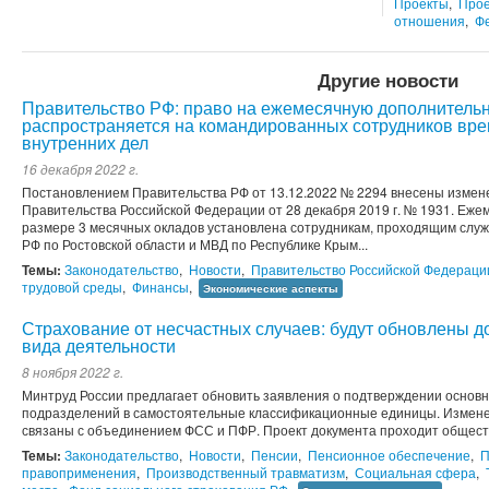
Проекты
,
Прое
отношения
,
Ф
Другие новости
Правительство РФ: право на ежемесячную дополнитель
распространяется на командированных сотрудников вр
внутренних дел
16 декабря 2022 г.
Постановлением Правительства РФ от 13.12.2022 № 2294 внесены измене
Правительства Российской Федерации от 28 декабря 2019 г. № 1931. Еж
размере 3 месячных окладов установлена сотрудникам, проходящим слу
РФ по Ростовской области и МВД по Республике Крым...
Темы:
Законодательство
,
Новости
,
Правительство Российской Федераци
трудовой среды
,
Финансы
,
Экономические аспекты
Страхование от несчастных случаев: будут обновлены 
вида деятельности
8 ноября 2022 г.
Минтруд России предлагает обновить заявления о подтверждении основн
подразделений в самостоятельные классификационные единицы. Изменен
связаны с объединением ФСС и ПФР. Проект документа проходит общест
Темы:
Законодательство
,
Новости
,
Пенсии
,
Пенсионное обеспечение
,
П
правоприменения
,
Производственный травматизм
,
Социальная сфера
,