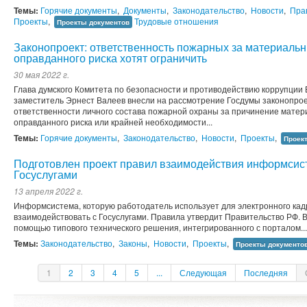
Темы:
Горячие документы
,
Документы
,
Законодательство
,
Новости
,
Пра
Проекты
,
Трудовые отношения
Проекты документов
Законопроект: ответственность пожарных за материаль
оправданного риска хотят ограничить
30 мая 2022 г.
Глава думского Комитета по безопасности и противодействию коррупции В
заместитель Эрнест Валеев внесли на рассмотрение Госдумы законопрое
ответственности личного состава пожарной охраны за причинение матер
оправданного риска или крайней необходимости...
Темы:
Горячие документы
,
Законодательство
,
Новости
,
Проекты
,
Проек
Подготовлен проект правил взаимодействия информсис
Госуслугами
13 апреля 2022 г.
Информсистема, которую работодатель использует для электронного кад
взаимодействовать с Госуслугами. Правила утвердит Правительство РФ. 
помощью типового технического решения, интегрированного с порталом...
Темы:
Законодательство
,
Законы
,
Новости
,
Проекты
,
Проекты документо
1
2
3
4
5
...
Следующая
Последняя