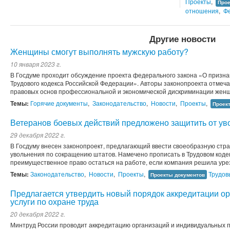
Проекты
,
Прое
отношения
,
Ф
Другие новости
Женщины смогут выполнять мужскую работу?
10 января 2023 г.
В Госдуме проходит обсуждение проекта федерального закона «О призна
Трудового кодекса Российской Федерации». Авторы законопроекта отмеча
правовых основ профессиональной и экономической дискриминации жен
Темы:
Горячие документы
,
Законодательство
,
Новости
,
Проекты
,
Проек
Ветеранов боевых действий предложено защитить от у
29 декабря 2022 г.
В Госдуму внесен законопроект, предлагающий ввести своеобразную стра
увольнения по сокращению штатов. Намечено прописать в Трудовом кодек
преимущественное право остаться на работе, если компания решила урез
Темы:
Законодательство
,
Новости
,
Проекты
,
Трудов
Проекты документов
Предлагается утвердить новый порядок аккредитации о
услуги по охране труда
20 декабря 2022 г.
Минтруд России проводит аккредитацию организаций и индивидуальных 