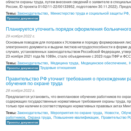
области охраны труда, путем внесения сведений о заявителе в специаль
России, ID проекта 01/02/11-22/00133952, подготовлен 30.11.2022). Предл
Темы:
Законодательство
,
Министерство труда и социальной защиты РФ
,
Проекты документов
Планируется уточнить порядок оформления больничног
29 ноября 2022 г.
Основным поводом для поправок к Условиям и порядку формирования ли
электронного документа и выдачи листков нетрудоспособности в форме д
случаях, установленных законодательством Российской Федерации, утв
23 ноября 2021 года № 1089н, стало объединение с 2023 года ПФР и ФСС в
Темы:
Законодательство
,
Медицина труда
,
Медицинское обеспечение
,
Н
Трудовые отношения
Проекты документов
Правительство РФ уточнит требования о прохождении р
обучения по охране труда
28 ноября 2022 г.
Предлагается установить, что внеплановое обучение работников по охране
содержащих государственные нормативные требования охраны труда, пр
только при наличии в соответствующих нормативных правовых актах Минт
Темы:
Законодательство
,
Мероприятия по охране труда
,
Новости
,
Обуче
работников
,
Охрана труда
,
Повышение квалификации
,
Правительство Р
Проекты документов