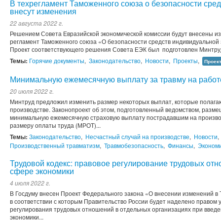
В техрегламент Таможенного союза о безопасности сре
внесут изменения
22 августа 2022 г.
Решением Совета Евразийской экономической комиссии будут внесены из
регламент Таможенного союза «О безопасности средств индивидуальной 
Проект соответствующего решения Совета ЕЭК был подготовлен Минтрудо
Темы:
Горячие документы
,
Законодательство
,
Новости
,
Проекты
,
Проек
Минимальную ежемесячную выплату за травму на рабо
20 июля 2022 г.
Минтруд предложил изменить размер некоторых выплат, которые полага
производстве. Законопроект об этом, подготовленный ведомством, разме
минимальную ежемесячную страховую выплату пострадавшим на производ
размеру оплаты труда (МРОТ)...
Темы:
Законодательство
,
Несчастный случай на производстве
,
Новости
,
Производственный травматизм
,
Травмобезопасность
,
Финансы
,
Экономи
Трудовой кодекс: правовое регулирование трудовых от
сфере экономики
4 июля 2022 г.
В Госдуму внесен Проект Федерального закона «О внесении изменений в 
в соответствии с которым Правительство России будет наделено правом 
регулирования трудовых отношений в отдельных организациях при введ
экономики...