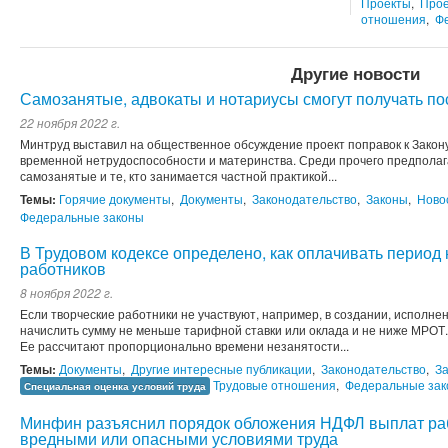
Проекты
,
Прое
отношения
,
Ф
Другие новости
Самозанятые, адвокаты и нотариусы смогут получать п
22 ноября 2022 г.
Минтруд выставил на общественное обсуждение проект поправок к Закону
временной нетрудоспособности и материнства. Среди прочего предполаг
самозанятые и те, кто занимается частной практикой...
Темы:
Горячие документы
,
Документы
,
Законодательство
,
Законы
,
Ново
Федеральные законы
В Трудовом кодексе определено, как оплачивать период 
работников
8 ноября 2022 г.
Если творческие работники не участвуют, например, в создании, исполне
начислить сумму не меньше тарифной ставки или оклада и не ниже МРОТ.
Ее рассчитают пропорционально времени незанятости...
Темы:
Документы
,
Другие интересные публикации
,
Законодательство
,
З
Трудовые отношения
,
Федеральные за
Специальная оценка условий труда
Минфин разъяснил порядок обложения НДФЛ выплат раб
вредными или опасными условиями труда