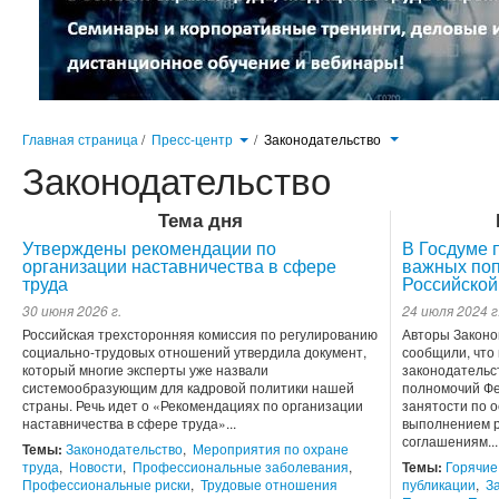
Главная страница
/
Пресс-центр
/
Законодательство
Законодательство
Тема дня
Утверждены рекомендации по
В Госдуме 
организации наставничества в сфере
важных поп
труда
Российской
30 июня 2026 г.
24 июля 2024 г
Российская трехсторонняя комиссия по регулированию
Авторы Законо
социально-трудовых отношений утвердила документ,
сообщили, что
который многие эксперты уже назвали
законодательс
системообразующим для кадровой политики нашей
полномочий Фе
страны. Речь идет о «Рекомендациях по организации
занятости по 
наставничества в сфере труда»...
выполнением р
соглашениям...
Темы:
Законодательство
,
Мероприятия по охране
труда
,
Новости
,
Профессиональные заболевания
,
Темы:
Горячие
Профессиональные риски
,
Трудовые отношения
публикации
,
З