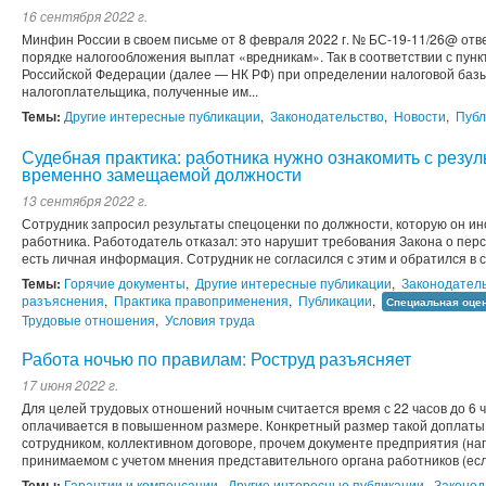
16 сентября 2022 г.
Минфин России в своем письме от 8 февраля 2022 г. № БС-19-11/26@ от
порядке налогообложения выплат «вредникам». Так в соответствии с пунк
Российской Федерации (далее — НК РФ) при определении налоговой баз
налогоплательщика, полученные им...
Темы:
Другие интересные публикации
,
Законодательство
,
Новости
,
Публ
Судебная практика: работника нужно ознакомить с резул
временно замещаемой должности
13 сентября 2022 г.
Сотрудник запросил результаты спецоценки по должности, которую он ино
работника. Работодатель отказал: это нарушит требования Закона о перс
есть личная информация. Сотрудник не согласился с этим и обратился в су
Темы:
Горячие документы
,
Другие интересные публикации
,
Законодател
разъяснения
,
Практика правоприменения
,
Публикации
,
Специальная оцен
Трудовые отношения
,
Условия труда
Работа ночью по правилам: Роструд разъясняет
17 июня 2022 г.
Для целей трудовых отношений ночным считается время с 22 часов до 6 ч
оплачивается в повышенном размере. Конкретный размер такой доплаты 
сотрудником, коллективном договоре, прочем документе предприятия (нап
принимаемом с учетом мнения представительного органа работников (если
Темы:
Гарантии и компенсации
,
Другие интересные публикации
,
Законод