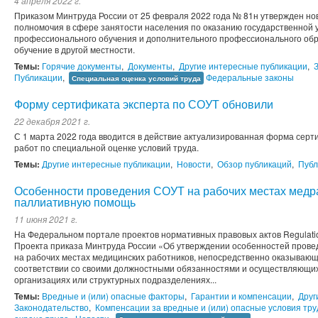
4 апреля 2022 г.
Приказом Минтруда России от 25 февраля 2022 года № 81н утвержден н
полномочия в сфере занятости населения по оказанию государственной у
профессионального обучения и дополнительного профессионального обр
обучение в другой местности.
Темы:
Горячие документы
,
Документы
,
Другие интересные публикации
,
Публикации
,
Федеральные законы
Специальная оценка условий труда
Форму сертификата эксперта по СОУТ обновили
22 декабря 2021 г.
С 1 марта 2022 года вводится в действие актуализированная форма серт
работ по специальной оценке условий труда.
Темы:
Другие интересные публикации
,
Новости
,
Обзор публикаций
,
Публ
Особенности проведения СОУТ на рабочих местах медр
паллиативную помощь
11 июня 2021 г.
На Федеральном портале проектов нормативных правовых актов Regulati
Проекта приказа Минтруда России «Об утверждении особенностей прове
на рабочих местах медицинских работников, непосредственно оказываю
соответствии со своими должностными обязанностями и осуществляющих
организациях или структурных подразделениях...
Темы:
Вредные и (или) опасные факторы
,
Гарантии и компенсации
,
Друг
Законодательство
,
Компенсации за вредные и (или) опасные условия тру