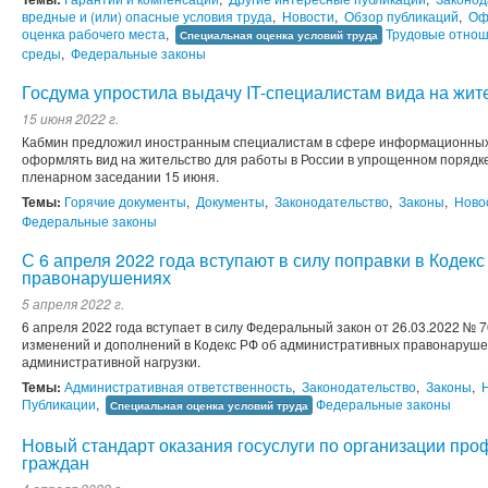
вредные и (или) опасные условия труда
,
Новости
,
Обзор публикаций
,
Оф
оценка рабочего места
,
Трудовые отно
Специальная оценка условий труда
среды
,
Федеральные законы
Госдума упростила выдачу IT-специалистам вида на жит
15 июня 2022 г.
Кабмин предложил иностранным специалистам в сфере информационных т
оформлять вид на жительство для работы в России в упрощенном порядке
пленарном заседании 15 июня.
Темы:
Горячие документы
,
Документы
,
Законодательство
,
Законы
,
Ново
Федеральные законы
С 6 апреля 2022 года вступают в силу поправки в Кодек
правонарушениях
5 апреля 2022 г.
6 апреля 2022 года вступает в силу Федеральный закон от 26.03.2022 № 
изменений и дополнений в Кодекс РФ об административных правонарушен
административной нагрузки.
Темы:
Административная ответственность
,
Законодательство
,
Законы
,
Публикации
,
Федеральные законы
Специальная оценка условий труда
Новый стандарт оказания госуслуги по организации пр
граждан