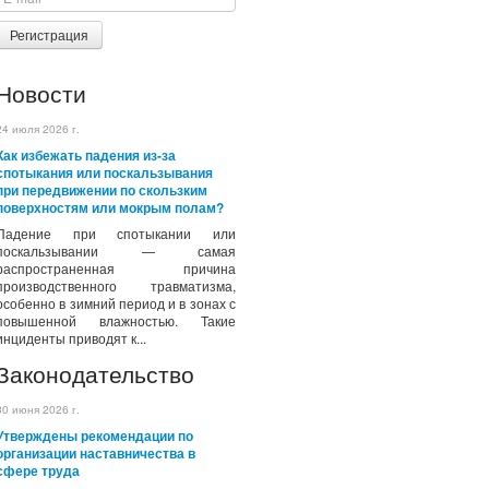
Регистрация
Новости
24 июля 2026 г.
Как избежать падения из-за
спотыкания или поскальзывания
при передвижении по скользким
поверхностям или мокрым полам?
Падение при спотыкании или
поскальзывании — самая
распространенная причина
производственного травматизма,
особенно в зимний период и в зонах с
повышенной влажностью. Такие
инциденты приводят к...
Законодательство
30 июня 2026 г.
Утверждены рекомендации по
организации наставничества в
сфере труда