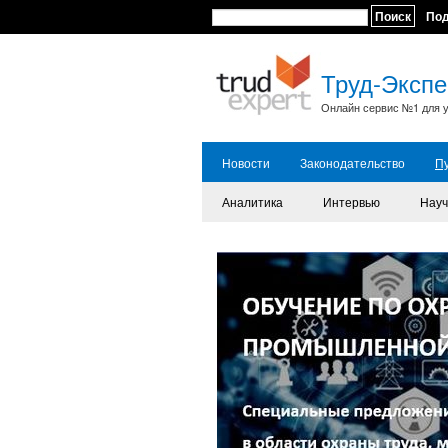
Поиск
По
Труд-Экспе
Онлайн сервис №1 для у
Новости
Законодательство
П
Аналитика
Интервью
Науч