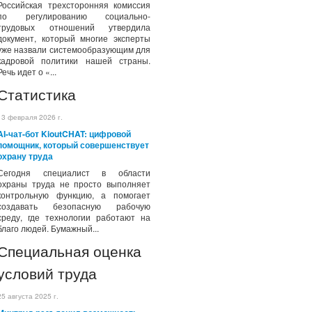
Российская трехсторонняя комиссия
по регулированию социально-
трудовых отношений утвердила
документ, который многие эксперты
уже назвали системообразующим для
кадровой политики нашей страны.
Речь идет о «...
Статистика
13 февраля 2026 г.
AI-чат-бот KioutCHAT: цифровой
помощник, который совершенствует
охрану труда
Сегодня специалист в области
охраны труда не просто выполняет
контрольную функцию, а помогает
создавать безопасную рабочую
среду, где технологии работают на
благо людей. Бумажный...
Специальная оценка
условий труда
25 августа 2025 г.