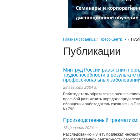
Главная страница
/
Пресс-центр
/
Публ
Публикации
Минтруд России разъяснил поря
трудоспособности в результате 
профессиональных заболевани
28 августа 2024 г.
Работодатель обратился за разъяснением
просьбой разъяснить порядок определени
обращении работодатель сослался на Пос
№ 792...
Производственный травматизм: 
15 февраля 2024 г.
Расследованию и учету подлежат несчаст
производственной деятельности работода