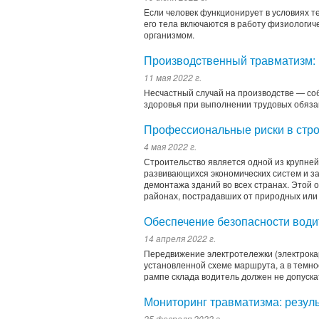
Если человек функционирует в условиях 
его тела включаются в работу физиологи
организмом.
Производcтвенный травматизм: 
11 мая 2022 г.
Несчастный случай на производстве — соб
здоровья при выполнении трудовых обязан
Профессиональные риски в стро
4 мая 2022 г.
Строительство является одной из крупней
развивающихся экономических систем и за
демонтажа зданий во всех странах. Этой 
районах, пострадавших от природных или
Обеспечение безопасности водит
14 апреля 2022 г.
Передвижение электротележки (электрокар
установленной схеме маршрута, а в темно
рампе склада водитель должен не допуска
Мониторинг травматизма: резул
25 февраля 2022 г.