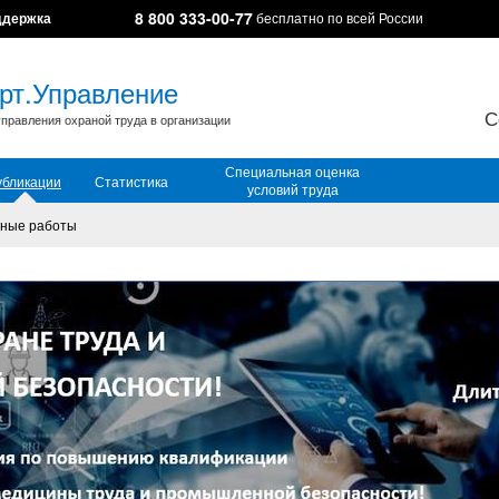
8 800 333-00-77
ддержка
бесплатно по всей России
рт.Управление
С
правления охраной труда в организации
Специальная оценка
убликации
Статистика
условий труда
ные работы