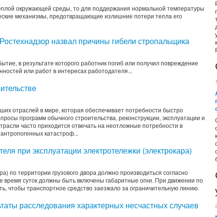
теплой окружающей среды, то для поддержания нормальной температуры
ческие механизмы, предотвращающие излишние потери тепла его
Ростехнадзор назвал причины гибели стропальщика
ытие, в результате которого работник погиб или получил повреждение
ностей или работ в интересах работодателя...
ительстве
ших отраслей в мире, которая обеспечивает потребности быстро
просы программ обычного строительства, реконструкции, эксплуатации и
отрасли часто приходится отвечать на неотложные потребности в
 антропогенных катастроф...
еля при эксплуатации электротележки (электрокара)
а) по территории грузового двора должно производиться согласно
е время суток должны быть включены габаритные огни. При движении по
ть, чтобы транспортное средство заезжало за ограничительную линию.
ьтаты расследования характерных несчастных случаев