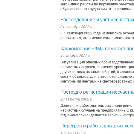
какой-либо работы по поручению работод
обусловленных трудовыми отношениями с 
Расследование и учет несчастны
31 октября 2022 г.
С 1 сентября 2022 года изменились особе
рассмотрим, что именно изменилось, как т
Как компания «3М» помогает пр
4 октября 2022 г.
Визуализация опасных производственных
несчастных случаев, снижения уровня тр
других нежелательных событий, вызванны
мест и объектов. Для этого потенциальн
контурными лентами из световозвратных и
Роструд о регистрации несчастн
23 августа 2022 г.
Должен ли работодатель в журнале регист
несчастных случаев на предприятии? С как
год, ежемесячно) делается запись? Ростру
Перегрев и работа в жарких усл
10 июня 2022 г.