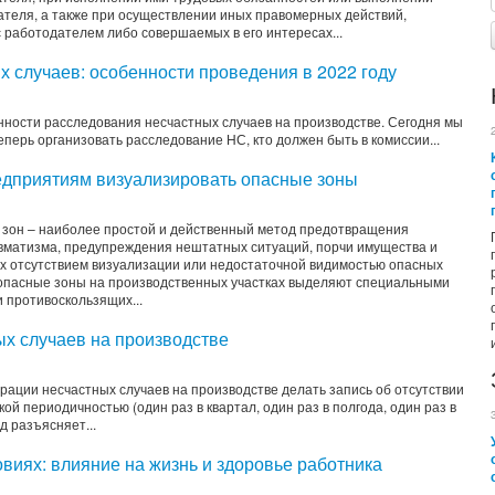
ателя, а также при осуществлении иных правомерных действий,
работодателем либо совершаемых в его интересах...
х случаев: особенности проведения в 2022 году
нности расследования несчастных случаев на производстве. Сегодня мы
еперь организовать расследование НС, кто должен быть в комиссии...
едприятиям визуализировать опасные зоны
 зон – наиболее простой и действенный метод предотвращения
авматизма, предупреждения нештатных ситуаций, порчи имущества и
х отсутствием визуализации или недостаточной видимостью опасных
о опасные зоны на производственных участках выделяют специальными
 противоскользящих...
ых случаев на производстве
рации несчастных случаев на производстве делать запись об отсутствии
ой периодичностью (один раз в квартал, один раз в полгода, один раз в
д разъясняет...
овиях: влияние на жизнь и здоровье работника