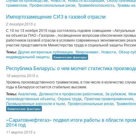
случай на производстве
,
Новости
,
Новости ассоциации
,
Обзор публикац
травматизм
,
Профессиональные риски
,
Травмобезопасность
,
Травмы на
Импортозамещение СИЗ в газовой отрасли
2 декабря 2015 г.
С 10 по 13 ноября 2015 года состоялось годовое совещание «Актуальн
на объектах ПАО «Газпром», посвященное вопросам обеспечения промы
работников газовой отрасли в условиях современных экономических реал
участие представители Министерства труда и социальной защиты России,
Темы:
Другие интересные публикации
,
Микроклимат
,
Новости
,
Обзор пу
индивидуальной защиты
,
Химические факторы
Республика Беларусь: о чем молчит статистика произво
18 августа 2015 г.
Уровень производственного травматизма, в том числе и количество случа
годы в Беларуси остается стабильно высоким.
Темы:
Аналитика
,
Должности и профессии работников
,
За рубежом
,
Меж
производственные объекты
,
Охрана труда
,
Практика правоприменения
,
Промышленные аэрозоли и пыли
,
Профессиональные риски
,
Травмобез
Химические факторы
«Саратовнефтегаз» подвел итоги работы в области про
2014 год
11 марта 2015 г.