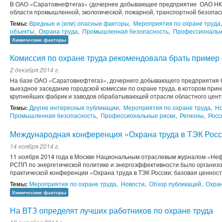
В ОАО «Саратовнефтегаз» (дочернее добывающее предприятие ОАО НК 
области промышленной, экологической, пожарной, транспортной безопасн
Темы:
Вредные и (или) опасные факторы
,
Мероприятия по охране труда
объекты
,
Охрана труда
,
Промышленная безопасность
,
Профессиональн
Химические факторы
Комиссия по охране труда рекомендовала брать пример
2 декабря 2014 г.
На базе ОАО «Саратовнефтегаз», дочернего добывающего предприятия 
выездное заседание городской комиссии по охране труда, в котором при
крупнейших фабрик и заводов обрабатывающей отрасли областного цент
Темы:
Другие интересные публикации
,
Мероприятия по охране труда
,
Но
Промышленная безопасность
,
Профессиональные риски
,
Регионы
,
Росс
Международная конференция «Охрана труда в ТЭК Рос
14 ноября 2014 г.
11 ноября 2014 года в Москве Национальным отраслевым журналом «Неф
РСПП по энергетической политике и энергоэффективности было органи
практической конференции «Охрана труда в ТЭК России: базовая ценность
Темы:
Мероприятия по охране труда
,
Новости
,
Обзор публикаций
,
Охран
Химические факторы
На ВТЗ определят лучших работников по охране труда