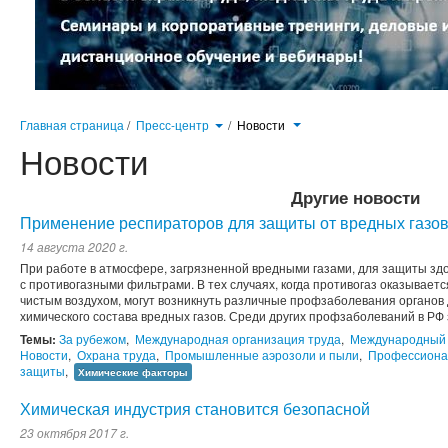
Главная страница
/
Пресс-центр
/
Новости
Новости
Другие новости
Применение респираторов для защиты от вредных газо
14 августа 2020 г.
При работе в атмосфере, загрязненной вредными газами, для защиты зд
с противогазными фильтрами. В тех случаях, когда противогаз оказывает
чистым воздухом, могут возникнуть различные профзаболевания органов 
химического состава вредных газов. Среди других профзаболеваний в РФ 
Темы:
За рубежом
,
Международная организация труда
,
Международный
Новости
,
Охрана труда
,
Промышленные аэрозоли и пыли
,
Профессиона
защиты
,
Химические факторы
Химическая индустрия становится безопасной
23 октября 2017 г.