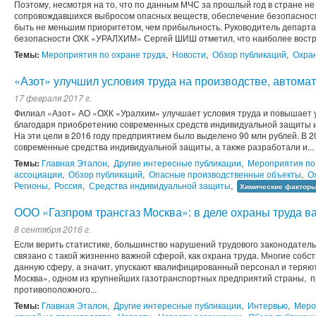
Поэтому, несмотря на то, что по данным МЧС за прошлый год в стране не
сопровождавшихся выбросом опасных веществ, обеспечение безопасност
быть не меньшим приоритетом, чем прибыльность. Руководитель департ
безопасности ОХК «УРАЛХИМ» Сергей ШИШ отметил, что наиболее востре
Темы:
Мероприятия по охране труда
,
Новости
,
Обзор публикаций
,
Охран
«Азот» улучшил условия труда на производстве, автома
17 февраля 2017 г.
Филиал «Азот» АО «ОХК «Уралхим» улучшает условия труда и повышает
благодаря приобретению современных средств индивидуальной защиты и
На эти цели в 2016 году предприятием было выделено 90 млн рублей. В 
современные средства индивидуальной защиты, а также разработали и...
Темы:
Главная Эталон
,
Другие интересные публикации
,
Мероприятия по
ассоциации
,
Обзор публикаций
,
Опасные производственные объекты
,
О
Регионы
,
Россия
,
Средства индивидуальной защиты
,
Химические фактор
ООО «Газпром трансгаз Москва»: в деле охраны труда в
8 сентября 2016 г.
Если верить статистике, большинство нарушений трудового законодател
связано с такой жизненно важной сферой, как охрана труда. Многие собс
данную сферу, а значит, упускают квалифицированный персонал и теряю
Москва», одном из крупнейших газотранспортных предприятий страны, 
противоположного...
Темы:
Главная Эталон
,
Другие интересные публикации
,
Интервью
,
Меро