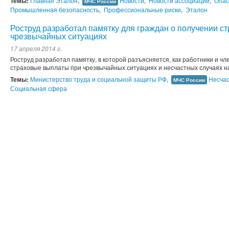
Темы:
Главная Эталон
,
Новости
,
Новости ассоциации
,
Опас
МЧС России
Промышленная безопасность
,
Профессиональные риски
,
Эталон
Роструд разработал памятку для граждан о получении с
чрезвычайных ситуациях
17 апреля 2014 г.
Роструд разработал памятку, в которой разъясняется, как работники и ч
страховые выплаты при чрезвычайных ситуациях и несчастных случаях н
Темы:
Министерство труда и социальной защиты РФ
,
Несчас
МЧС России
Социальная сфера