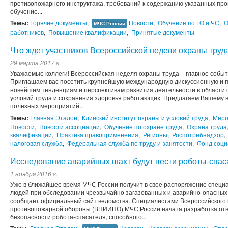
противопожарного инструктажа, требований к содержанию указанных про
обучение...
Темы:
Горячие документы
,
Новости
,
Обучение по ГО и ЧС
,
О
МЧС России
работников
,
Повышение квалификации
,
Принятые документы
Что ждет участников Всероссийской недели охраны труд
29 марта 2017 г.
Уважаемые коллеги! Всероссийская неделя охраны труда – главное событ
Приглашаем вас посетить крупнейшую международную дискуссионную и 
новейшим тенденциям и перспективам развития деятельности в области 
условий труда и сохранения здоровья работающих. Предлагаем Вашему
полезных мероприятий...
Темы:
Главная Эталон
,
Клинский институт охраны и условий труда
,
Меро
Новости
,
Новости ассоциации
,
Обучение по охране труда
,
Охрана труда
квалификации
,
Практика правоприменения
,
Регионы
,
Роспотребнадзор
,
налоговая служба
,
Федеральная служба по труду и занятости
,
Фонд соци
Исследование аварийных шахт будут вести роботы-спас
1 ноября 2016 г.
Уже в ближайшее время МЧС России получит в свое распоряжение специа
людей при обследовании чрезвычайно загазованных и аварийно-опасных 
сообщает официальный сайт ведомства. Специалистами Всероссийского 
противопожарной обороны (ВНИИПО) МЧС России начата разработка от
безопасности робота-спасателя, способного...