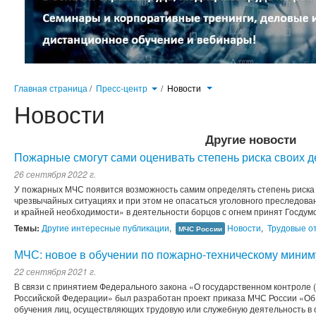
Главная страница
/
Пресс-центр
/
Новости
Новости
Другие новости
Пожарные смогут сами оценивать степень риска своих д
26 сентября 2022 г.
У пожарных МЧС появится возможность самим определять степень риска 
чрезвычайных ситуациях и при этом не опасаться уголовного преследова
и крайней необходимости» в деятельности борцов с огнем принят Госдумой
Темы:
Другие интересные публикации
,
Новости
,
Трудовые о
МЧС России
МЧС: новое в обучении по пожарно-техническому мини
22 сентября 2021 г.
В связи с принятием Федерального закона «О государственном контроле 
Российской Федерации» был разработан проект приказа МЧС России «Об 
обучения лиц, осуществляющих трудовую или служебную деятельность в 