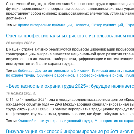
Современный подход к обеспечению безопасности труда в организации 
функционированием и непрерывным совершенствованием системы управл
представляет собой комплекс взаимосвязанных элементов, устанавливаю
достижения...
Темы:
Другие интересные публикации
,
Новости
,
Обзор публикаций
,
Охра
Оценка профессиональных рисков с использованием иск
26 ноября 2025 г.
В нашей стране активно реализуются процессы цифровизации процессов
трансформация» выбрана в качестве национальной цели развития страны 
искусственного интеллекта, кибернетики, цифровизации и автоматизаци
инструментов в области охраны труда...
Темы:
Вебинар
,
Другие интересные публикации
,
Клинский институт охра
по охране труда
,
Обучение работников
,
Профессиональные риски
,
Публ
«Безопасность и охрана труда 2025»: будущее начинаетс
10 ноября 2025 г.
С 11 по 14 ноября 2024 года в международном выставочном центре «Крок
ожидаемое событие года — 29-я Международная специализированная вы
труда 2025» (БИОТ 2025). В рамках мероприятия традиционно пройдут пл
конференции, круглые столы, деловые сессии, где будет обсуждаться широ
Темы:
Клинский институт охраны и условий труда
,
Мероприятия по охран
Визуализация как способ информирования работников п