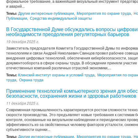
формальное требование, а важнейший визуальный инструмент предотвр
и аварий...
Темы:
Другие интересные публикации
,
Мероприятия по охране труда
,
Но
Публикации
,
Средства индивидуальной защиты
В Государственной Думе обсуждались вопросы цифрови
необходимости преодоления регуляторных барьеров
19 декабря 2025 г.
Заместитель председателя Комитета Государственной Думы по информ
технологиям и связи Андрей Николаевич Свинцов провел рабочее совеща
внедрения цифровых технологий, обеспечения кибербезопасности, защи
документооборота в сфере охраны труда. В обсуждении приняли участие
отечественных компаний различных отраслей экономики,...
Темы:
Клинский институт охраны и условий труда
,
Мероприятия по охран
труда
,
Охрана труда
Применение технологий компьютерного зрения для обе
безопасности, сохранения жизни и здоровья работников
11 декабря 2025 г.
Современная промышленность характеризуется ростом сложности технол
скорости производства. Это предъявляет новые требования к системам 
контроля, основанные на визуальном наблюдении и периодических прове
эффективность из-за свойственных человеку факторов усталости, сниже
субъективности оценки...
Темы:
Другие интересные публикации
,
Мероприятия по охране труда
,
Не