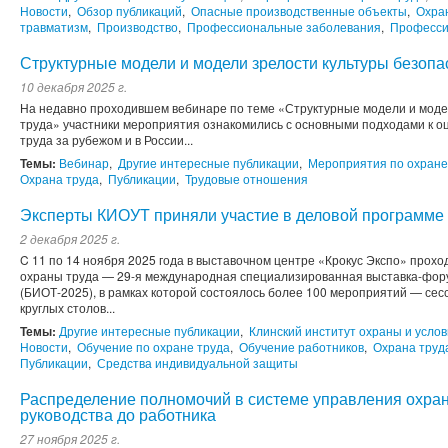
Новости
,
Обзор публикаций
,
Опасные производственные объекты
,
Охра
травматизм
,
Производство
,
Профессиональные заболевания
,
Професси
Структурные модели и модели зрелости культуры безопа
10 декабря 2025 г.
На недавно проходившем вебинаре по теме «Структурные модели и моде
труда» участники мероприятия ознакомились с основными подходами к о
труда за рубежом и в России...
Темы:
Вебинар
,
Другие интересные публикации
,
Мероприятия по охране
Охрана труда
,
Публикации
,
Трудовые отношения
Эксперты КИОУТ приняли участие в деловой программ
2 декабря 2025 г.
C 11 по 14 ноября 2025 года в выставочном центре «Крокус Экспо» прохо
охраны труда — 29-я международная специализированная выставка-фору
(БИОТ-2025), в рамках которой состоялось более 100 мероприятий — сес
круглых столов...
Темы:
Другие интересные публикации
,
Клинский институт охраны и услов
Новости
,
Обучение по охране труда
,
Обучение работников
,
Охрана труд
Публикации
,
Средства индивидуальной защиты
Распределение полномочий в системе управления охран
руководства до работника
27 ноября 2025 г.