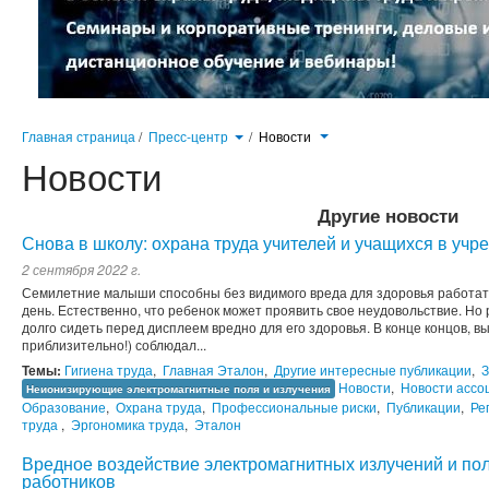
Главная страница
/
Пресс-центр
/
Новости
Новости
Другие новости
Снова в школу: охрана труда учителей и учащихся в уч
2 сентября 2022 г.
Семилетние малыши способны без видимого вреда для здоровья работать
день. Естественно, что ребенок может проявить свое неудовольствие. Но
долго сидеть перед дисплеем вредно для его здоровья. В конце концов, в
приблизительно!) соблюдал...
Темы:
Гигиена труда
,
Главная Эталон
,
Другие интересные публикации
,
З
Новости
,
Новости ассо
Неионизирующие электромагнитные поля и излучения
Образование
,
Охрана труда
,
Профессиональные риски
,
Публикации
,
Ре
труда
,
Эргономика труда
,
Эталон
Вредное воздействие электромагнитных излучений и пол
работников