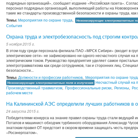
подрядных организаций», сообщает издание «Российская газета». Согл
персонал подрядных организаций, выполняющий работы на Нововороне
такие же стандарты производственной безопасности и охраны труда, как
Темы:
Мероприятия по охране труда
,
Неионизирующие электромагнитные по
События
Охрана труда и электробезопасность под строгим контр
5 ноября 2015 г.
В этом году среди персонала филиала ПАО «МРСК Сибири» (входит в гру
электрические сети» не зафиксировано ни одного несчастного случая на 
электрическим током. Руководство предприятия уделяет самое присталь
электротравматизма как среди сотрудников, так и сторонних лиц. Специ
безопасности...
Темы:
Должности и профессии работников
,
Мероприятия по охране труд
Несчастный случай на 
Неионизирующие электромагнитные поля и излучения
Производственный травматизм
,
Профессиональные риски
,
Регионы
,
Рос
рабочем месте
На Калининской АЭС определили лучших работников в о
24 августа 2015 г.
Победителями конкурса на знание правил охраны труда стали ведущий 
Потапов и машинист-обходчик турбинного оборудования Александр Чусов
знатокам правил ОТ предстоит в скором времени защищать честь предпр
«Росэнергоатом».