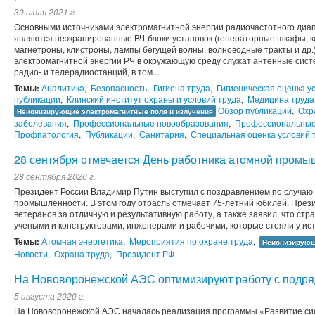
30 июля 2021 г.
Основными источниками электромагнитной энергии радиочастотного диа
являются неэкранированные ВЧ-блоки установок (генераторные шкафы, 
магнетроны, клистроны, лампы бегущей волны, волноводные тракты и др.
электромагнитной энергии РЧ в окру­жающую среду служат антенные сис
радио- и телерадиостанций, в том...
Темы:
Аналитика
,
Безопасность
,
Гигиена труда
,
Гигиеническая оценка у
публикации
,
Клинский институт охраны и условий труда
,
Медицина труда
Обзор публикаций
,
Охр
Неионизирующие электромагнитные поля и излучения
заболевания
,
Профессиональные новообразования
,
Профессиональные
Профпатология
,
Публикации
,
Санитария
,
Специальная оценка условий 
28 сентября отмечается День работника атомной пром
28 сентября 2020 г.
Президент России Владимир Путин выступил с поздравлением по случаю
промышленности. В этом году отрасль отмечает 75-летний юбилей. През
ветеранов за отличную и результативную работу, а также заявил, что ст
учеными и конструкторами, инженерами и рабочими, которые стояли у исто
Темы:
Атомная энергетика
,
Мероприятия по охране труда
,
Неионизирующ
Новости
,
Охрана труда
,
Президент РФ
На Нововоронежской АЭС оптимизируют работу с подр
5 августа 2020 г.
На Нововоронежской АЭС началась реализация программы «Развитие си