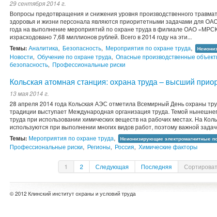
29 сентября 2014 г.
Вопросы предотвращения и снижения уровня производственного травмат
здоровья и жизни персонала являются приоритетными задачами для ОАО
года на выполнение мероприятий по охране труда в филиале ОАО «МРСК
израсходовано 7,68 миллионов рублей. Всего в 2014 году на эти...
Темы:
Аналитика
,
Безопасность
,
Мероприятия по охране труда
,
Неиониз
Новости
,
Обучение по охране труда
,
Опасные производственные объек
безопасность
,
Профессиональные риски
Кольская атомная станция: охрана труда – высший прио
13 мая 2014 г.
28 апреля 2014 года Кольская АЭС отметила Всемирный День охраны тру
традиции выступает Международная организация труда. Темой нынешне
труда при использовании химических веществ на рабочих местах. На Кол
используются при выполнении многих видов работ, поэтому важной задаче
Темы:
Мероприятия по охране труда
,
Неионизирующие электромагнитные по
Профессиональные риски
,
Регионы
,
Россия
,
Химические факторы
1
2
Следующая
Последняя
Сортироват
© 2012 Клинский институт охраны и условий труда