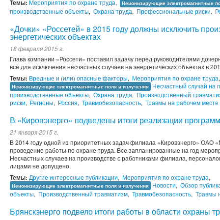
Темы:
Мероприятия по охране труда
,
Неионизирующие электромагнитные по
производственные объекты
,
Охрана труда
,
Профессиональные риски
,
Р
«Дочки» «Россетей» в 2015 году должны исключить про
энергетических объектах
18 февраля 2015 г.
Глава компании «Россети» поставил задачу перед руководителями дочер
все для исключения несчастных случаев на энергетических объектах в 201
Темы:
Вредные и (или) опасные факторы
,
Мероприятия по охране труда
Несчастный случай на 
Неионизирующие электромагнитные поля и излучения
производственные объекты
,
Охрана труда
,
Производственный травмати
риски
,
Регионы
,
Россия
,
Травмобезопасность
,
Травмы на рабочем месте
В «Кировэнерго» подведены итоги реализации программ
21 января 2015 г.
В 2014 году одной из приоритетных задач филиала «Кировэнерго» ОАО 
проведение работы по охране труда. Все запланированные на год меро
Несчастных случаев на производстве с работниками филиала, персонал
лицами не допущено.
Темы:
Другие интересные публикации
,
Мероприятия по охране труда
,
Новости
,
Обзор публик
Неионизирующие электромагнитные поля и излучения
объекты
,
Производственный травматизм
,
Травмобезопасность
,
Травмы 
Брянскэнерго подвело итоги работы в области охраны тр