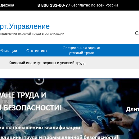
8 800 333-00-77
ддержка
бесплатно по всей России
рт.Управление
С
правления охраной труда в организации
Специальная оценка
убликации
Статистика
условий труда
Клинский институт охраны и условий труда