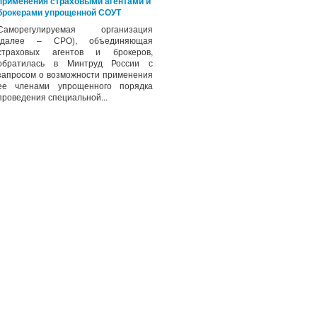
применения страховыми агентами и
брокерами упрощенной СОУТ
Саморегулируемая организация
(далее – СРО), объединяющая
страховых агентов и брокеров,
обратилась в Минтруд России с
запросом о возможности применения
ее членами упрощенного порядка
проведения специальной...