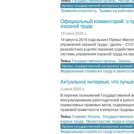
Темы:
Государственные органы
,
Несчастн
Органы государственной экспертизы условий 
Травмобезопасность
,
Травмы на рабочем 
Официальный комментарий: о пр
охраной труда
19 июня 2020 г.
19 августа 2016 года вышел Приказ Минт
управления охраной труда» (далее – СУО
разработано в целях оказания содействи
системы управления охраной труда на пре
Темы:
Государственные органы
,
Законы
,
Органы государственной экспертизы условий 
Федеральная служба по труду и занятости
Актуальное интервью: что лучше
3 июня 2020 г.
В перечне полномочий Государственной и
консультирование работодателей и работ
нормативных правовых актов, содержащих
правовой грамотности в вопросах трудовы
Темы:
Главная Эталон
,
Государственные
охране труда
,
Министерство труда и соц
Органы государственной экспертизы условий 
Федеральная служба по труду и занятости