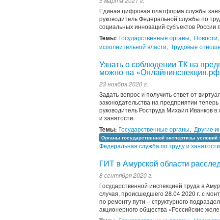
5 марта 2021 г.
Единая цифровая платформа службы занят
руководитель Федеральной службы по тру
социальных инноваций субъектов России
Темы:
Государственные органы
,
Новости
исполнительной власти
,
Трудовые отнош
Узнать о соблюдении ТК на пре
можно на «Онлайнинспекция.рф
23 ноября 2020 г.
Задать вопрос и получить ответ от виртуа
законодательства на предприятии теперь
руководитель Роструда Михаил Иванков в
и занятости.
Темы:
Государственные органы
,
Другие и
Органы государственной экспертизы условий 
Федеральная служба по труду и занятости
ГИТ в Амурской области рассле
8 сентября 2020 г.
Государственной инспекцией труда в Аму
случая, происшедшего 28.04.2020 г. с мо
по ремонту пути – структурного подразде
акционерного общества «Российские желе