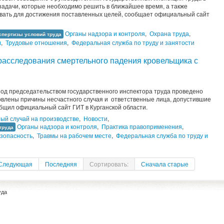
задачи, которые необходимо решить в ближайшее время, а также
вать для достижения поставленных целей, сообщает официальный сайт
Органы надзора и контроля
,
Охрана труда
,
спертизы условий труда
и
,
Трудовые отношения
,
Федеральная служба по труду и занятости
 расследования смертельного падения кровельщика с
д председательством государственного инспектора труда проведено
овлены причины несчастного случая и ответственные лица, допустившие
бщил официальный сайт ГИТ в Курганской области.
ый случай на производстве
,
Новости
,
Органы надзора и контроля
,
Практика правоприменения
,
труда
зопасность
,
Травмы на рабочем месте
,
Федеральная служба по труду и
Следующая
Последняя
Сортировать:
Сначала старые
уда