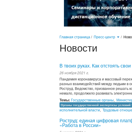
Главная страница
/
Пресс-центр
/
Нов
Новости
В твоих руках. Как отстоять сво
26 ноября 2021 г.
Пандемия коронавируса и массовый перех
разных взаимодействий между людьми в он
Роструд. Ведомство, призванное решать 
немало, продолжило развивать электронны
Темы:
Государственные органы
,
Министер
Органы государственной экспертизы условий 
исполнительной власти
,
Трудовые отнош
Роструд: единая цифровая плат
«Работа в России»