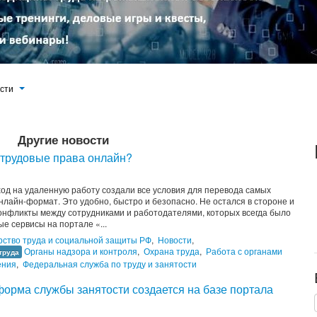
ости
Другие новости
и трудовые права онлайн?
од на удаленную работу создали все условия для перевода самых
лайн-формат. Это удобно, быстро и безопасно. Не остался в стороне и
конфликты между сотрудниками и работодателями, которых всегда было
е сервисы на портале «...
ство труда и социальной защиты РФ
,
Новости
,
Органы надзора и контроля
,
Охрана труда
,
Работа с органами
труда
ения
,
Федеральная служба по труду и занятости
форма службы занятости создается на базе портала