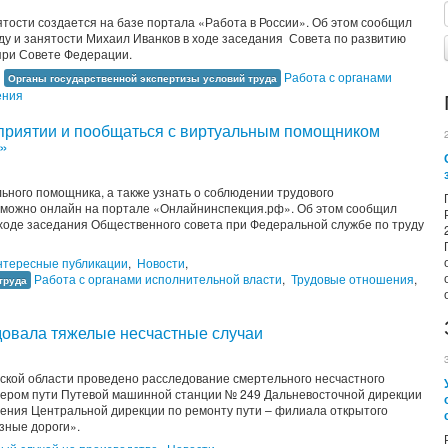
ости создается на базе портала «Работа в России». Об этом сообщил
ду и занятости Михаил Иванков в ходе заседания Совета по развитию
 при Совете Федерации.
,
Работа с органами
Органы государственной экспертизы условий труда
ения
дприятии и пообщаться с виртуальным помощником
»
льного помощника, а также узнать о соблюдении трудового
 можно онлайн на портале «Онлайнинспекция.рф». Об этом сообщил
 ходе заседания Общественного совета при Федеральной службе по труду
нтересные публикации
,
Новости
,
Работа с органами исполнительной власти
,
Трудовые отношения
,
труда
довала тяжелые несчастные случаи
рской области проведено расследование смертельного несчастного
нтером пути Путевой машинной станции № 249 Дальневосточной дирекции
ления Центральной дирекции по ремонту пути – филиала открытого
зные дороги».