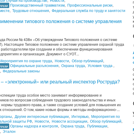
ый случай на производстве
,
Новости
,
Производственный травматизм
,
Профессиональные риски
,
труда
месте
,
Трудовые отношения
,
Федеральная служба по труду и занятости
именении типового положения о системе управления
руда России № 438н «Об утверждении Типового положения о системе
Т). Настоящее Типовое положение о системе управления охраной труда
я работодателям при создании и обеспечении функционирования
дприятиях и организация. Документ о СУОТ...
Мероприятия по охране труда
,
Новости
,
Обзор публикаций
,
Официальные разъяснения
,
Охрана труда
,
Условия труда
,
труда
,
Федеральные законы
 – «электронный» или реальный инспектор Роструда?
нспекции труда особое место занимает информирование и
ников по вопросам соблюдения трудового законодательства и иных
 нормы трудового права, а также создание условий для повышения их
х отношений. О том, какие новые формы и методы информационно-...
 органы
,
Другие интересные публикации
,
Интервью
,
Мероприятия по
иальной защиты РФ
,
Новости
,
Новости ассоциации
,
Обзор публикаций
,
Органы надзора и контроля
,
Охрана труда
,
Публикации
,
труда
,
Эталон