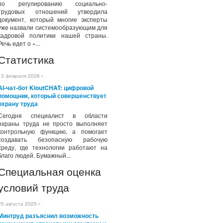
по регулированию социально-
трудовых отношений утвердила
документ, который многие эксперты
уже назвали системообразующим для
кадровой политики нашей страны.
Речь идет о «...
Статистика
13 февраля 2026 г.
AI-чат-бот KioutCHAT: цифровой
помощник, который совершенствует
охрану труда
Сегодня специалист в области
охраны труда не просто выполняет
контрольную функцию, а помогает
создавать безопасную рабочую
среду, где технологии работают на
благо людей. Бумажный...
Специальная оценка
условий труда
25 августа 2025 г.
Минтруд разъяснил возможность