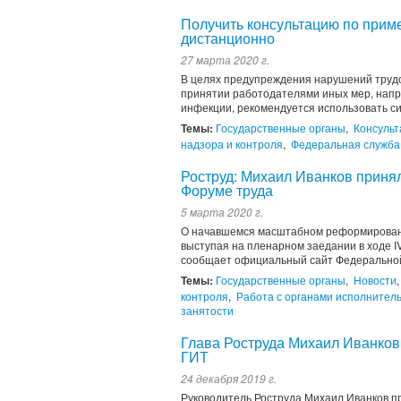
Получить консультацию по прим
дистанционно
27 марта 2020 г.
В целях предупреждения нарушений трудо
принятии работодателями иных мер, нап
инфекции, рекомендуется использовать с
Темы:
Государственные органы
,
Консульт
надзора и контроля
,
Федеральная служба 
Роструд: Михаил Иванков приня
Форуме труда
5 марта 2020 г.
О начавшемся масштабном реформировани
выступая на пленарном заедании в ходе I
сообщает официальный сайт Федеральной 
Темы:
Государственные органы
,
Новости
контроля
,
Работа с органами исполнител
занятости
Глава Роструда Михаил Иванков
ГИТ
24 декабря 2019 г.
Руководитель Роструда Михаил Иванков п