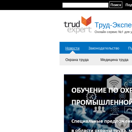
Поиск
По
Труд-Экспе
Онлайн сервис №1 для у
Новости
Законодательство
П
Охрана труда
Медицина труда