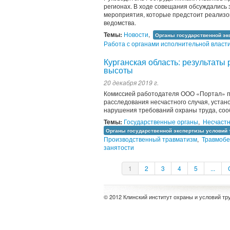
регионах. В ходе совещания обсуждались 
мероприятия, которые предстоит реализо
ведомства.
Темы:
Новости
,
Органы государственной эк
Работа с органами исполнительной власт
Курганская область: результаты
высоты
20 декабря 2019 г.
Комиссией работодателя ООО «Портал» по
расследования несчастного случая, устан
нарушения требований охраны труда, соо
Темы:
Государственные органы
,
Несчастн
Органы государственной экспертизы условий 
Производственный травматизм
,
Травмобе
занятости
1
2
3
4
5
...
© 2012 Клинский институт охраны и условий тр