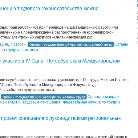
енению трудового законодательства можно
вых прав работников при переводе на дистанционную работу или
равленных на предупреждение распространения коронавирсной
истему электронных сервисов «Онлайнинспекция.рф».
ация
,
Новости
,
Органы
Органы государственной экспертизы условий труда
по труду и занятости
л участие в IV Санкт-Петербургском Международном
и службы занятости рассказал руководитель Роструда Михаил Иванков,
V Санкт-Петербургского Международного Форума труда,
службы по труду и занятости.
,
Органы надзора и
Органы государственной экспертизы условий труда
ьной власти
,
Трудовые отношения
,
Федеральная служба по труду и
 провел совещание с руководителями региональных
ровел совещание с руководителями государственных инспекций труда в