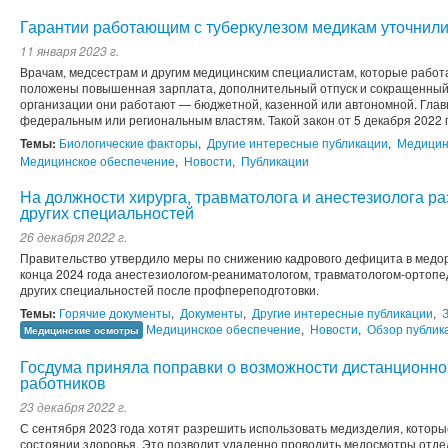
Гарантии работающим с туберкулезом медикам уточнил
11 января 2023 г.
Врачам, медсестрам и другим медицинским специалистам, которые работ
положены повышенная зарплата, дополнительный отпуск и сокращенный р
организации они работают — бюджетной, казенной или автономной. Глав
федеральным или региональным властям. Такой закон от 5 декабря 2022 г
Темы:
Биологические факторы
,
Другие интересные публикации
,
Медицин
Медицинское обеспечение
,
Новости
,
Публикации
На должности хирурга, травматолога и анестезиолога р
других специальностей
26 декабря 2022 г.
Правительство утвердило меры по снижению кадрового дефицита в медорг
конца 2024 года анестезиологом-реаниматологом, травматологом-ортопед
других специальностей после профпереподготовки.
Темы:
Горячие документы
,
Документы
,
Другие интересные публикации
,
Медицинское обеспечение
,
Новости
,
Обзор публик
Медицинские осмотры
Госдума приняла поправки о возможности дистанционн
работников
23 декабря 2022 г.
С сентября 2023 года хотят разрешить использовать медизделия, кото
состоянии здоровья. Это позволит удаленно проводить медосмотры отдел