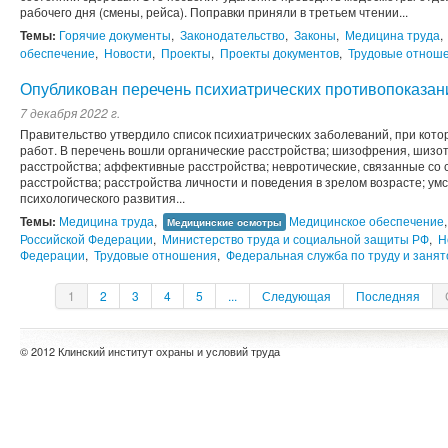
рабочего дня (смены, рейса). Поправки приняли в третьем чтении...
Темы:
Горячие документы
,
Законодательство
,
Законы
,
Медицина труда
,
обеспечение
,
Новости
,
Проекты
,
Проекты документов
,
Трудовые отнош
Опубликован перечень психиатрических противопоказан
7 декабря 2022 г.
Правительство утвердило список психиатрических заболеваний, при кот
работ. В перечень вошли органические расстройства; шизофрения, шизо
расстройства; аффективные расстройства; невротические, связанные со
расстройства; расстройства личности и поведения в зрелом возрасте; ум
психологического развития...
Темы:
Медицина труда
,
Медицинское обеспечение
Медицинские осмотры
Российской Федерации
,
Министерство труда и социальной защиты РФ
,
Н
Федерации
,
Трудовые отношения
,
Федеральная служба по труду и занят
1
2
3
4
5
...
Следующая
Последняя
© 2012 Клинский институт охраны и условий труда