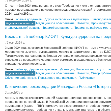
18 октября 2024 г.
С 1 сентября 2024 года вступили в силу Требования к комплектации апте
помощи пострадавшим с применением медицинских изделий, утвержденн
2024 года № 262н...
Темы:
Горячие документы
,
Другие интересные публикации
,
Законодател
Медицинское обеспечение
,
Новости
,
Производстве
Медицинские осмотры
индивидуальной защиты
,
Травмобезопасность
,
Травмы на рабочем мест
Бесплатный вебинар КИОУТ: Культура здоровья на пред
16 мая 2024 г.
3 мая 2024 года состоялся бесплатный вебинар КИОУТ по теме «Культур
мероприятия выступил руководитель медико-аналитического центра КИО
Тематическое наполнение вебинара учитывало профессиональные интер
отвечают за проведение медицинских осмотров и медицинское обеспечен
управленческого персонала.
Темы:
Вебинар
,
Другие интересные публикации
,
Клинский институт охра
Медицинское обеспечение
,
Новости
,
Обзор публик
Медицинские осмотры
Обучение работников
,
Повышение квалификации
,
Публикации
Клинические рекомендации Минздрава России «Потеря 
3 мая 2024 г.
Авторы клинических рекомендаций дали определение профессионального
проявляется потерей слуха. В Российской Федерации предельно допусти
помещениях (далее – ПДУ) нормируется в соответствии с требованиями 
эпидемиологические требования к отдельным видам транспорта и объек