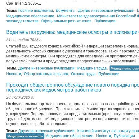
СанПиН 1.2.3685-...
Темы:
Горячие документы
,
Документы
,
Другие интересные публикации
,
Медицинское обеспечение
,
Министерство здравоохранения Российской 
законодательства
,
Официальные разъяснения
,
Публикации
Водитель погрузчика: медицинские осмотры и психиатри
21 сентября 2023 г.
Статьей 220 Трудового кодекса Российской Федерации закреплена норма,
деятельность которых связана с движением транспорта. Такой персонал
медицинские осмотры. Они проводятся для определения пригодности да
поручаемой работы и предупреждения профессиональных заболеваний.
Темы:
Другие интересные публикации
,
Медицина труда
,
Медицинские осм
Новости
,
Обзор законодательства
,
Охрана труда
,
Публикации
Проходит общественное обсуждение нового порядка пр
периодических медосмотров работников
20 июля 2023 г.
На Федеральном портале проектов нормативных правовых regulation.gov.r
общественное обсуждение Проекта приказа Министерства здравоохране
утверждении Порядка проведения предварительных (при поступлении на 
трудовой деятельности) медицинских осмотров, их периодичности, переч
осуществлению работ с вредными...
Темы:
Другие интересные публикации
,
Клинский институт охраны и услов
Медицинское обеспечение
,
Новости
,
Публикации
Медицинские осмотры