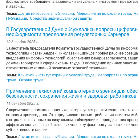
формальное требование, а важнейший визуальный инструмент предотвр
и аварий...
Темы:
Другие интересные публикации
,
Мероприятия по охране труда
,
Но
Публикации
,
Средства индивидуальной защиты
В Государственной Думе обсуждались вопросы цифрови
необходимости преодоления регуляторных барьеров
19 декабря 2025 г.
Заместитель председателя Комитета Государственной Думы по информ
технологиям и связи Андрей Николаевич Свинцов провел рабочее совеща
внедрения цифровых технологий, обеспечения кибербезопасности, защи
документооборота в сфере охраны труда. В обсуждении приняли участие
отечественных компаний различных отраслей экономики,...
Темы:
Клинский институт охраны и условий труда
,
Мероприятия по охран
труда
,
Охрана труда
Применение технологий компьютерного зрения для обе
безопасности, сохранения жизни и здоровья работников
11 декабря 2025 г.
Современная промышленность характеризуется ростом сложности технол
скорости производства. Это предъявляет новые требования к системам 
контроля, основанные на визуальном наблюдении и периодических прове
эффективность из-за свойственных человеку факторов усталости, сниже
субъективности оценки...
Темы:
Другие интересные публикации
,
Мероприятия по охране труда
,
Не