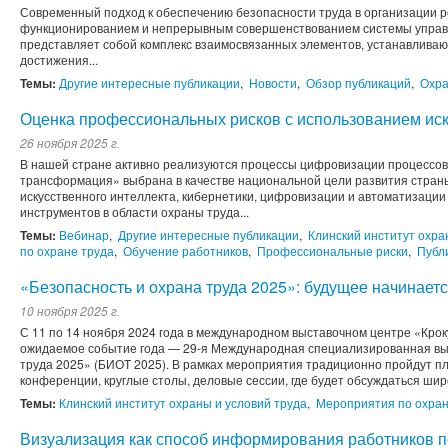
Современный подход к обеспечению безопасности труда в организации 
функционированием и непрерывным совершенствованием системы управл
представляет собой комплекс взаимосвязанных элементов, устанавливаю
достижения...
Темы:
Другие интересные публикации
,
Новости
,
Обзор публикаций
,
Охра
Оценка профессиональных рисков с использованием иск
26 ноября 2025 г.
В нашей стране активно реализуются процессы цифровизации процессов
трансформация» выбрана в качестве национальной цели развития страны 
искусственного интеллекта, кибернетики, цифровизации и автоматизаци
инструментов в области охраны труда...
Темы:
Вебинар
,
Другие интересные публикации
,
Клинский институт охра
по охране труда
,
Обучение работников
,
Профессиональные риски
,
Публ
«Безопасность и охрана труда 2025»: будущее начинаетс
10 ноября 2025 г.
С 11 по 14 ноября 2024 года в международном выставочном центре «Крок
ожидаемое событие года — 29-я Международная специализированная вы
труда 2025» (БИОТ 2025). В рамках мероприятия традиционно пройдут пл
конференции, круглые столы, деловые сессии, где будет обсуждаться широ
Темы:
Клинский институт охраны и условий труда
,
Мероприятия по охран
Визуализация как способ информирования работников п