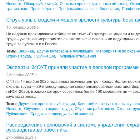
Новости
,
Обзор публикаций
,
Опасные производственные объекты
,
Охра
травматизм
,
Производство
,
Профессиональные заболевания
,
Професси
Структурные модели и модели зрелости культуры безопа
10 декабря 2025 г.
На недавно проходившем вебинаре по теме «Структурные модели и моде
труда» участники мероприятия ознакомились с основными подходами к о
труда за рубежом и в России...
Темы:
Вебинар
,
Другие интересные публикации
,
Мероприятия по охране
Охрана труда
,
Публикации
,
Трудовые отношения
Эксперты КИОУТ приняли участие в деловой программ
2 декабря 2025 г.
C 11 по 14 ноября 2025 года в выставочном центре «Крокус Экспо» прохо
охраны труда — 29-я международная специализированная выставка-фору
(БИОТ-2025), в рамках которой состоялось более 100 мероприятий — сес
круглых столов...
Темы:
Другие интересные публикации
,
Клинский институт охраны и услов
Новости
,
Обучение по охране труда
,
Обучение работников
,
Охрана труд
Публикации
,
Средства индивидуальной защиты
Распределение полномочий в системе управления охран
руководства до работника
27 ноября 2025 г.